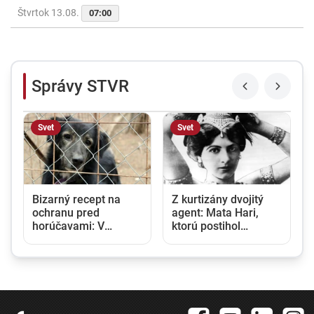
Štvrtok 13.08.
07:00
Správy STVR
Svet
Svet
Bizarný recept na
Z kurtizány dvojitý
ochranu pred
agent: Mata Hari,
horúčavami: V
ktorú postihol
Severnej Kórei
tragický osud, sa
odporúčajú aj
narodila pred 150
polievku zo psieho
rokmi
mäsa