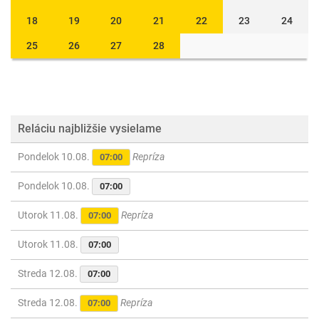
18
19
20
21
22
23
24
25
26
27
28
Reláciu najbližšie vysielame
Pondelok 10.08.
Repríza
07:00
Pondelok 10.08.
07:00
Utorok 11.08.
Repríza
07:00
Utorok 11.08.
07:00
Streda 12.08.
07:00
Streda 12.08.
Repríza
07:00