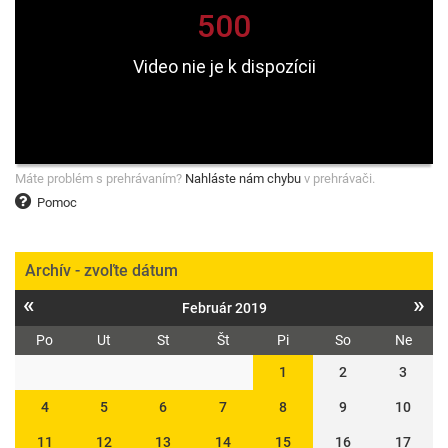
Máte problém s prehrávaním?
Nahláste nám chybu
v prehrávači.
Pomoc
Archív - zvoľte dátum
«
»
Február 2019
Po
Ut
St
Št
Pi
So
Ne
1
2
3
4
5
6
7
8
9
10
11
12
13
14
15
16
17