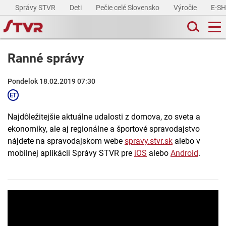
Správy STVR
Deti
Pečie celé Slovensko
Výročie
E-S
Ranné správy
Pondelok 18.02.2019 07:30
Najdôležitejšie aktuálne udalosti z domova, zo sveta a
ekonomiky, ale aj regionálne a športové spravodajstvo
nájdete na spravodajskom webe
spravy.stvr.sk
alebo v
mobilnej aplikácii Správy STVR pre
iOS
alebo
Android
.