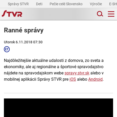
Správy STVR
Deti
Pečie celé Slovensko
Výročie
E-S
Ranné správy
Utorok 6.11.2018 07:30
Najdôležitejšie aktuálne udalosti z domova, zo sveta a
ekonomiky, ale aj regionálne a športové spravodajstvo
nájdete na spravodajskom webe
spravy.stvr.sk
alebo v
mobilnej aplikácii Správy STVR pre
iOS
alebo
Android
.