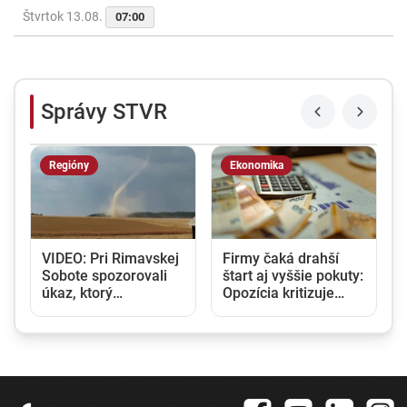
Štvrtok 13.08.
07:00
Správy STVR
Regióny
Ekonomika
m
VIDEO: Pri Rimavskej
Firmy čaká drahší
Sobote spozorovali
štart aj vyššie pokuty:
úkaz, ktorý
Opozícia kritizuje
pripomínal tornádo.
zmeny v obchodnom
Vidieť ho bolo na
registri, rezort
kilometre
spravodlivosti ich
obhajuje