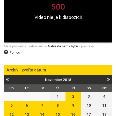
Máte problém s prehrávaním?
Nahláste nám chybu
v prehrávači.
Pomoc
Archív - zvoľte dátum
«
»
November 2018
Po
Ut
St
Št
Pi
So
Ne
1
2
3
4
5
6
7
8
9
10
11
12
13
14
15
16
17
18