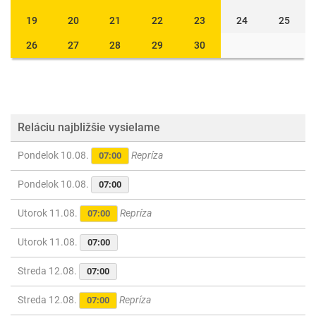
19
20
21
22
23
24
25
26
27
28
29
30
Reláciu najbližšie vysielame
Pondelok 10.08.
Repríza
07:00
Pondelok 10.08.
07:00
Utorok 11.08.
Repríza
07:00
Utorok 11.08.
07:00
Streda 12.08.
07:00
Streda 12.08.
Repríza
07:00