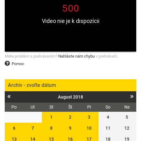
Máte problém s prehrávaním?
Nahláste nám chybu
v prehrávači.
Pomoc
Archív - zvoľte dátum
«
»
August 2018
Po
Ut
St
Št
Pi
So
Ne
1
2
3
4
5
6
7
8
9
10
11
12
13
14
15
16
17
18
19