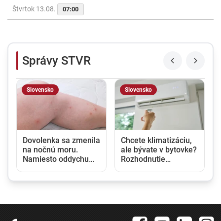
Štvrtok 13.08.
07:00
Správy STVR
Slovensko
Slovensko
u
Dovolenka sa zmenila
Chcete klimatizáciu,
na nočnú moru.
ale bývate v bytovke?
Namiesto oddychu
Rozhodnutie
prišli štípance,
vlastníka nestačí,
neporiadok a
potrebný je aj súhlas
podozrenie na
susedov
ploštice