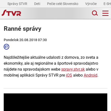
Správy STVR
Deti
Pečie celé Slovensko
Výročie
E-S
Ranné správy
Pondelok 20.08.2018 07:30
Najdôležitejšie aktuálne udalosti z domova, zo sveta a
ekonomiky, ale aj regionálne a športové spravodajstvo
nájdete na spravodajskom webe
spravy.stvr.sk
alebo v
mobilnej aplikácii Správy STVR pre
iOS
alebo
Android
.