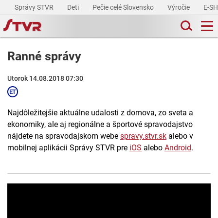
Správy STVR
Deti
Pečie celé Slovensko
Výročie
E-S
Ranné správy
Utorok 14.08.2018 07:30
Najdôležitejšie aktuálne udalosti z domova, zo sveta a
ekonomiky, ale aj regionálne a športové spravodajstvo
nájdete na spravodajskom webe
spravy.stvr.sk
alebo v
mobilnej aplikácii Správy STVR pre
iOS
alebo
Android
.