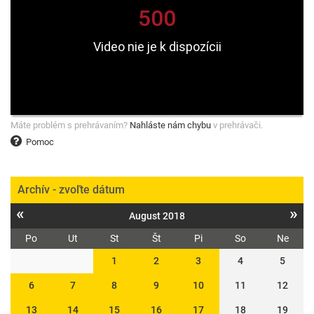
Máte problém s prehrávaním?
Nahláste nám chybu
v prehrávači.
Pomoc
Archív - zvoľte dátum
«
»
August 2018
Po
Ut
St
Št
Pi
So
Ne
1
2
3
4
5
6
7
8
9
10
11
12
13
14
15
16
17
18
19