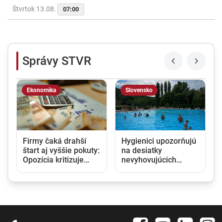
Štvrtok 13.08.
07:00
Správy STVR
Ekonomika
Slovensko
Firmy čaká drahší
Hygienici upozorňujú
štart aj vyššie pokuty:
na desiatky
Opozícia kritizuje
nevyhovujúcich
zmeny v obchodnom
kúpalísk. K najväčším
registri, rezort
hrozbám patria
spravodlivosti ich
mykóza a kožné
obhajuje
infekcie