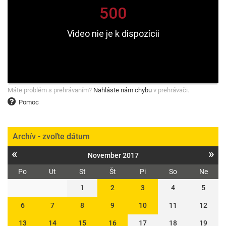
Máte problém s prehrávaním?
Nahláste nám chybu
v prehrávači.
Pomoc
Archív - zvoľte dátum
«
»
November 2017
Po
Ut
St
Št
Pi
So
Ne
1
2
3
4
5
6
7
8
9
10
11
12
13
14
15
16
17
18
19