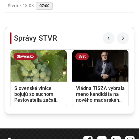
Štvrtok 13.08.
07:00
Správy STVR
Slovensko
Svet
Slovenské vinice
Vládna TISZA vybrala
bojujú so suchom.
meno kandidáta na
Pestovatelia začali
nového maďarského
zavlažovať aj tam,
prezidenta, jeho
kde to bežne nie je
zvolenie sa očakáva
potrebné
budúci týždeň