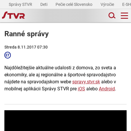
Správy STVR
Deti
Pečie celé Slovensko
Výročie
E-S
Ranné správy
Streda 8.11.2017 07:30
Najdôležitejšie aktuálne udalosti z domova, zo sveta a
ekonomiky, ale aj regionálne a športové spravodajstvo
nájdete na spravodajskom webe
spravy.stvr.sk
alebo v
mobilnej aplikácii Správy STVR pre
iOS
alebo
Android
.