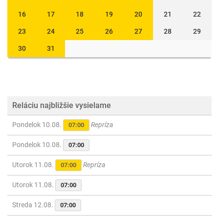
16
17
18
19
20
21
22
23
24
25
26
27
28
29
30
31
Reláciu najbližšie vysielame
Pondelok 10.08.
Repríza
07:00
Pondelok 10.08.
07:00
Utorok 11.08.
Repríza
07:00
Utorok 11.08.
07:00
Streda 12.08.
07:00