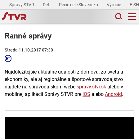
Správy STVR
Deti
Pečie celé Slovensko
Výročie
E-S
Ranné správy
Streda 11.10.2017 07:30
Najdôležitejšie aktuálne udalosti z domova, zo sveta a
ekonomiky, ale aj regionálne a športové spravodajstvo
nájdete na spravodajskom webe
spravy.stvr.sk
alebo v
mobilnej aplikácii Správy STVR pre
iOS
alebo
Android
.