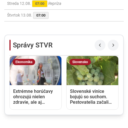
Streda 12.08.
Repríza
07:00
Štvrtok 13.08.
07:00
Správy STVR
Ekonomika
Slovensko
Extrémne horúčavy
Slovenské vinice
m
ohrozujú nielen
bojujú so suchom.
zdravie, ale aj
Pestovatelia začali
ekonomiku.
zavlažovať aj tam,
Klimatická zmena už
kde to bežne nie je
Európu stála stovky
potrebné
miliárd eur