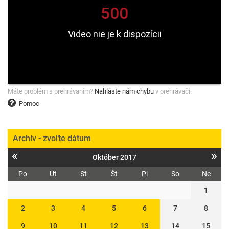
Máte problém s prehrávaním?
Nahláste nám chybu
v prehrávači.
Pomoc
Archív - zvoľte dátum
«
»
Október 2017
Po
Ut
St
Št
Pi
So
Ne
1
2
3
4
5
6
7
8
9
10
11
12
13
14
15