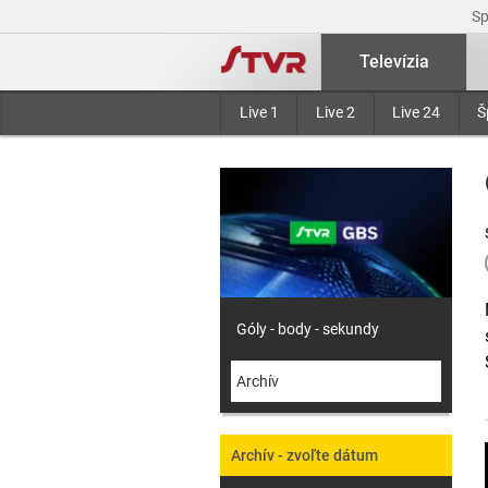
S
Televízia
Live 1
Live 2
Live 24
Š
Góly - body - sekundy
Archív
Archív - zvoľte dátum