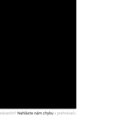
hrávaním?
Nahláste nám chybu
v prehrávači.