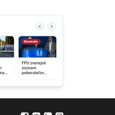
Slovensko
FPU zverejnil
h
zoznam
 na
poberateľov
dotácií. Tí tvrdia,
h
že čísla nesedia
asná.
a fond sa ním
snaží prekryť
škandály
é