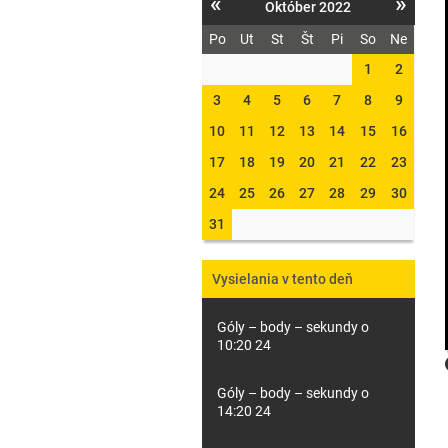
«
»
Október 2022
Po
Ut
St
Št
Pi
So
Ne
1
2
3
4
5
6
7
8
9
10
11
12
13
14
15
16
17
18
19
20
21
22
23
24
25
26
27
28
29
30
31
Vysielania v tento deň
Góly – body – sekundy o
10:20 24
Góly – body – sekundy o
14:20 24