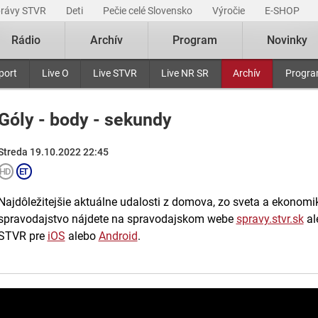
právy STVR
Deti
Pečie celé Slovensko
Výročie
E-SHOP
Rádio
Archív
Program
Novinky
port
Live O
Live STVR
Live NR SR
Archív
Progr
Góly - body - sekundy
Streda 19.10.2022 22:45
Najdôležitejšie aktuálne udalosti z domova, zo sveta a ekonomiky
spravodajstvo nájdete na spravodajskom webe
spravy.stvr.sk
al
STVR pre
iOS
alebo
Android
.