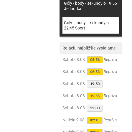
Góly - body - sekundy o 19:55
Jednotka
Góly – body – sekundy o
22:45 Šport
Reláciu najbližšie vysielame
Sobota 8.08.
Repríza
05:56
Sobota 8.08.
Repríza
06:58
Sobota 8.08.
19:50
Sobota 8.08.
Repríza
19:55
Sobota 8.08.
22:30
Nedeľa 9.08.
Repríza
02:15