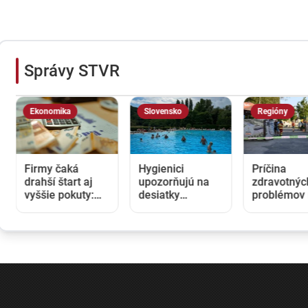
Správy STVR
Ekonomika
Slovensko
Regióny
Firmy čaká
Hygienici
Príčina
drahší štart aj
upozorňujú na
zdravotnýc
vyššie pokuty:
desiatky
problémov
Opozícia kritizuje
nevyhovujúcich
kúpalisku v
zmeny v
kúpalísk. K
Diakovciac
obchodnom
najväčším
ostáva nej
registri, rezort
hrozbám patria
Kontrola
spravodlivosti
mykóza a kožné
nepotvrdila
ich obhajuje
infekcie
nebezpečn
látky