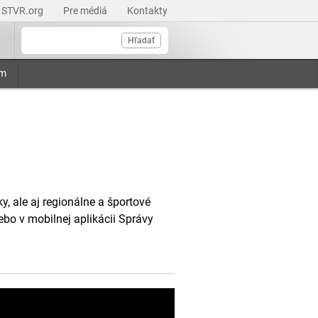
STVR.org
Pre médiá
Kontakty
Hľadať
am
, ale aj regionálne a športové
ebo v mobilnej aplikácii Správy