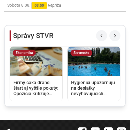
Sobota 8.08.
Repríza
03:50
Správy STVR
Ekonomika
Slovensko
Firmy čaká drahší
Hygienici upozorňujú
štart aj vyššie pokuty:
na desiatky
Opozícia kritizuje
nevyhovujúcich
zmeny v obchodnom
kúpalísk. K najväčším
registri, rezort
hrozbám patria
spravodlivosti ich
mykóza a kožné
obhajuje
infekcie