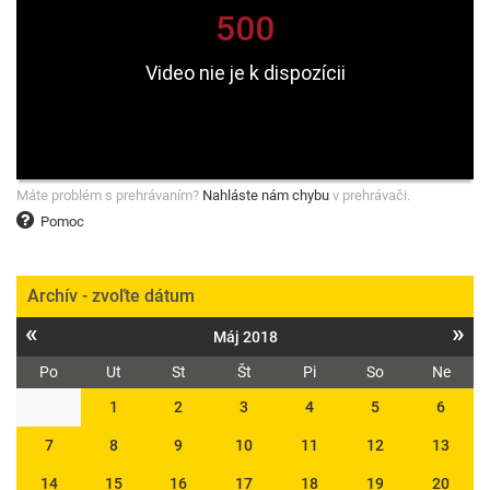
Máte problém s prehrávaním?
Nahláste nám chybu
v prehrávači.
Pomoc
Archív - zvoľte dátum
«
»
Máj 2018
Po
Ut
St
Št
Pi
So
Ne
1
2
3
4
5
6
7
8
9
10
11
12
13
14
15
16
17
18
19
20