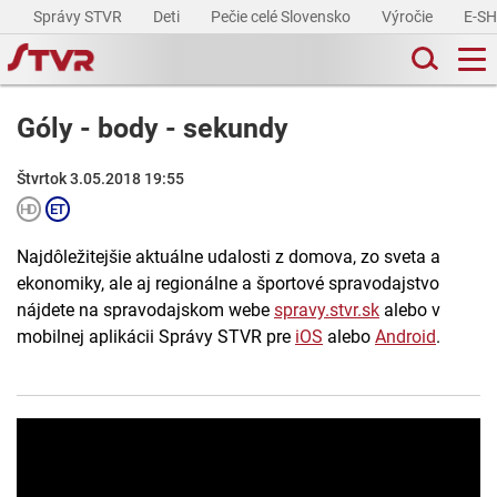
Správy STVR
Deti
Pečie celé Slovensko
Výročie
E-S
Góly - body - sekundy
Štvrtok 3.05.2018 19:55
Najdôležitejšie aktuálne udalosti z domova, zo sveta a
ekonomiky, ale aj regionálne a športové spravodajstvo
nájdete na spravodajskom webe
spravy.stvr.sk
alebo v
mobilnej aplikácii Správy STVR pre
iOS
alebo
Android
.