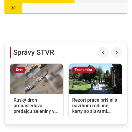
30
Správy STVR
Svet
Ekonomika
á
Ruský dron
Rezort práce prišiel s
prenasledoval
návrhom rodinnej
predajcu zeleniny v
karty so zľavami.
Chersone. Svet to
Opozícia hovorí o
musí vidieť, apeluje
marketingovom ťahu
Zelenskyj