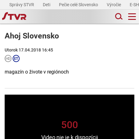
Správy STVR
Deti
Pečie celé Slovensko
Výročie
E-S
Ahoj Slovensko
Utorok 17.04.2018 16:45
magazín o živote v regiónoch