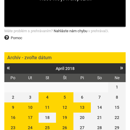
Máte problém s prehrávaním?
Nahláste nám chybu
v prehrávači.
Pomoc
Archív - zvoľte dátum
«
»
Apríl 2018
Po
Ut
St
Št
Pi
So
Ne
1
2
3
4
5
6
7
8
9
10
11
12
13
14
15
16
17
18
19
20
21
22
23
24
25
26
27
28
29