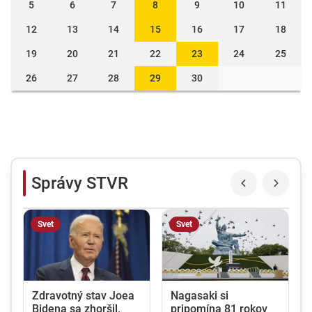
5
6
7
8
9
10
11
12
13
14
15
16
17
18
19
20
21
22
23
24
25
26
27
28
29
30
Správy STVR
Svet
Svet
Zdravotný stav Joea
Nagasaki si
Bidena sa zhoršil,
pripomína 81 rokov