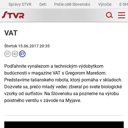
Správy STVR
Deti
Pečie celé Slovensko
Výročie
E-S
VAT
Štvrtok 15.06.2017 20:35
Podľahnite vynálezom a technickým výdobytkom
budúcnosti v magazíne VAT s Gregorom Marešom.
Predstavíme talianskeho robota, ktorý pomáha v skladoch.
Dozviete sa, prečo mladý vedec zbieral po svete biologické
vzorky od surfistov. Na Slovensku sa pozrieme na výrobu
poistného ventilu v závode na Myjave.