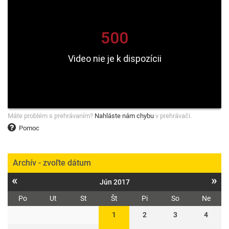
Máte problém s prehrávaním?
Nahláste nám chybu
v prehrávači.
Pomoc
Archív - zvoľte dátum
«
»
Jún 2017
Po
Ut
St
Št
Pi
So
Ne
1
2
3
4