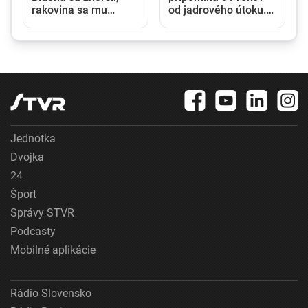
rakovina sa mu
od jadrového útoku.
rozšírila do celého
Japonsko varuje pred
tela
rastúcim rizikom
jadrovej vojny
Jednotka
Dvojka
24
Šport
Správy STVR
Podcasty
Mobilné aplikácie
Rádio Slovensko