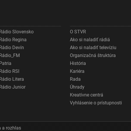
Rádio Slovensko
O STVR
Rádio Regina
Ako si naladiť rádiá
Rádio Devín
Ako si naladiť televíziu
Rádio_FM
Organizačná štruktúra
Patria
História
Rádio RSI
Kariéra
Rádio Litera
Rada
Rádio Junior
Úhrady
Kreatívne centrá
Vyhlásenie o prístupnosti
 a rozhlas