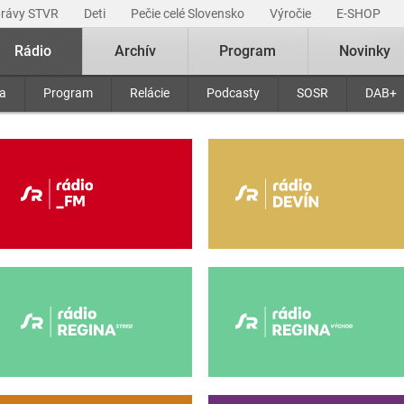
právy STVR
Deti
Pečie celé Slovensko
Výročie
E-SHOP
Rádio
Archív
Program
Novinky
ra
Program
Relácie
Podcasty
SOSR
DAB+