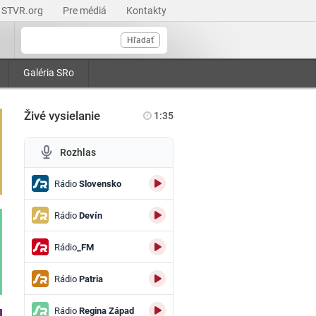
STVR.org
Pre médiá
Kontakty
Hľadať
Galéria SRo
Živé vysielanie
1:35
Rozhlas
Rádio
Slovensko
Rádio
Devín
Rádio
_FM
Rádio
Patria
Rádio
Regina Západ