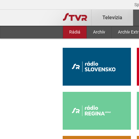
S
Televízia
Rádiá
Archív
Archív Ext