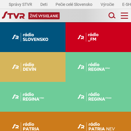
Správy STVR
Deti
Pečie celé Slovensko
Výročie
E-S
ŽIVÉ VYSIELANIE