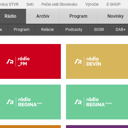
právy STVR
Deti
Pečie celé Slovensko
Výročie
E-SHOP
Rádio
Archív
Program
Novinky
ra
Program
Relácie
Podcasty
SOSR
DAB+