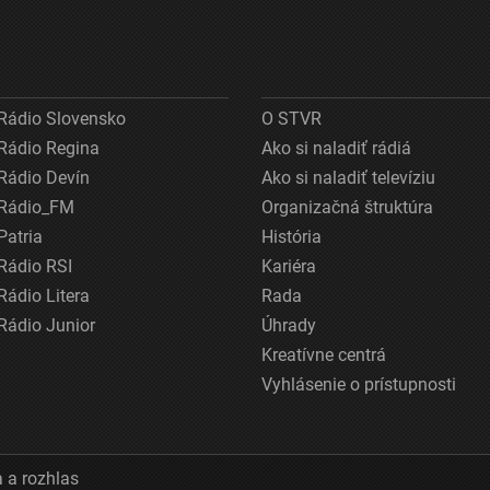
Rádio Slovensko
O STVR
Rádio Regina
Ako si naladiť rádiá
Rádio Devín
Ako si naladiť televíziu
Rádio_FM
Organizačná štruktúra
Patria
História
Rádio RSI
Kariéra
Rádio Litera
Rada
Rádio Junior
Úhrady
Kreatívne centrá
Vyhlásenie o prístupnosti
 a rozhlas