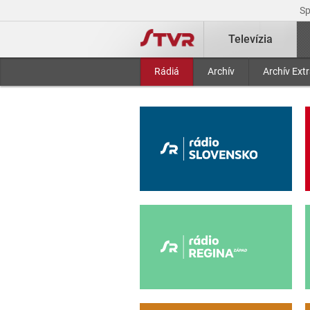
S
Televízia
Rádiá
Archív
Archív Ext