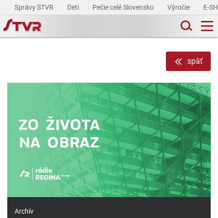
Správy STVR
Deti
Pečie celé Slovensko
Výročie
E-S
späť
Archív