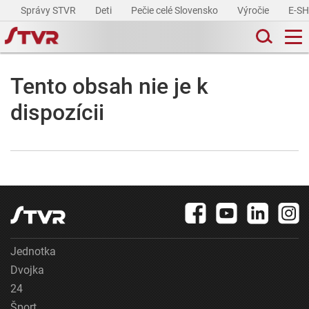
Správy STVR
Deti
Pečie celé Slovensko
Výročie
E-S
Tento obsah nie je k
dispozícii
Jednotka
Dvojka
24
Šport