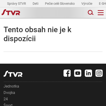
Správy STVR
Deti
Pečie celé Slovensko
Výročie
E-S
Tento obsah nie je k
dispozícii
Jednotka
Dvojka
24
Šport