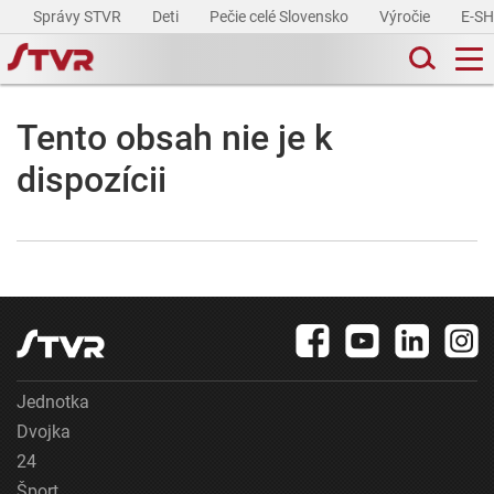
Správy STVR
Deti
Pečie celé Slovensko
Výročie
E-S
Tento obsah nie je k
dispozícii
Jednotka
Dvojka
24
Šport