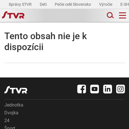
Správy STVR
Deti
Pečie celé Slovensko
Výročie
E-S
Tento obsah nie je k
dispozícii
Jednotka
Dvojka
24
Šport