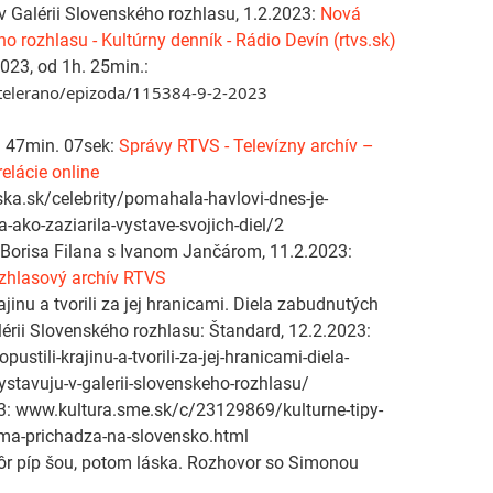
 Galérii Slovenského rozhlasu, 1.2.2023:
Nová
o rozhlasu - Kultúrny denník - Rádio Devín (rtvs.sk)
2023, od 1h. 25min.:
/telerano/epizoda/115384-9-2-2023

d 47min. 07sek:
Správy RTVS - Televízny archív –
elácie online
ka.sk/celebrity/pomahala-havlovi-dnes-je-
ako-zaziarila-vystave-svojich-diel/2
 Borisa Filana s Ivanom Jančárom, 11.2.2023:
ozhlasový archív RTVS
ajinu a tvorili za jej hranicami. Diela zabudnutých
lérii Slovenského rozhlasu: Štandard, 12.2.2023:
tili-krajinu-a-tvorili-za-jej-hranicami-diela-
stavuju-v-galerii-slovenskeho-rozhlasu/
23: www.kultura.sme.sk/c/23129869/kulturne-tipy-
ma-prichadza-na-slovensko.html
kôr píp šou, potom láska. Rozhovor so Simonou