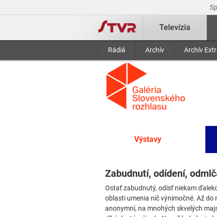
S
Televízia
Rádiá
Archív
Archív Ext
Výstavy
Zabudnutí, odídení, odmlč
Ostať zabudnutý, odísť niekam ďaleko, 
oblasti umenia nič výnimočné. Až do n
anonymní, na mnohých skvelých majst