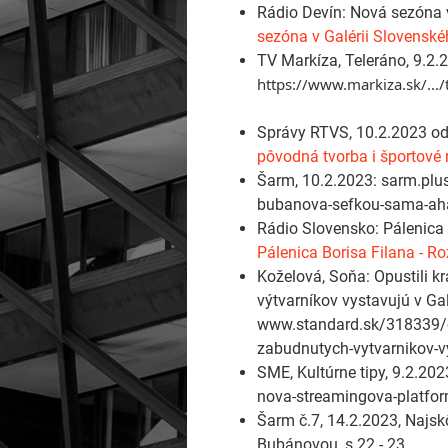
Rádio Devín: Nová sezóna v
sezóna v Galérii Slovenskéh
TV Markíza, Teleráno, 9.2.
https://www.markiza.sk/...
Správy RTVS, 10.2.2023 o
pôvodná tvorba i športové r
Šarm, 10.2.2023: sarm.plus
bubanova-sefkou-sama-aha-
Rádio Slovensko: Pálenica
Pálenica Borisa Filana - R
Koželová, Soňa: Opustili kr
výtvarníkov vystavujú v Ga
www.standard.sk/318339/opus
zabudnutych-vytvarnikov-vy
SME, Kultúrne tipy, 9.2.20
nova-streamingova-platfor
Šarm č.7, 14.2.2023, Najs
Bubánovou, s.22 - 23