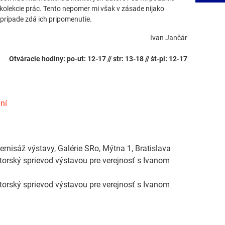
e kolekcie prác. Tento nepomer mi však v zásade nijako
 prípade zdá ich pripomenutie.
Ivan Jančár
Otváracie hodiny: po-ut: 12-17 // str: 13-18 // št-pi: 12-17
ní
vernisáž výstavy, Galérie SRo, Mýtna 1, Bratislava
rátorský sprievod výstavou pre verejnosť s Ivanom
rátorský sprievod výstavou pre verejnosť s Ivanom