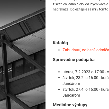
získať len jedno dielo, od iných väčši
neprekáža. Dôležitejšie sa mi v tomto
Katalóg
Zabudnutí, odídení, odmlča
Sprievodné podujatia
utorok, 7.2.2023 o 17:00 - 
štvrtok, 23.2. o 16:00 - ku
Jančárom
štvrtok, 27.4. o 16:00 - ku
Jančárom
Mediálne výstupy