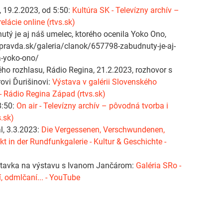
, 19.2.2023, od 5:50:
Kultúra SK - Televízny archív –
elácie online (rtvs.sk)
tý je aj náš umelec, ktorého ocenila Yoko Ono,
.pravda.sk/galeria/clanok/657798-zabudnuty-je-aj-
a-yoko-ono/
ého rozhlasu, Rádio Regina, 21.2.2023, rozhovor s
ovi Ďurišinovi:
Výstava v galérii Slovenského
- Rádio Regina Západ (rtvs.sk)
8:50:
On air - Televízny archív – pôvodná tvorba i
s.sk)
l, 3.3.2023:
Die Vergessenen, Verschwundenen,
 in der Rundfunkgalerie - Kultur & Geschichte -
)
útavka na výstavu s Ivanom Jančárom:
Galéria SRo -
, odmlčaní... - YouTube