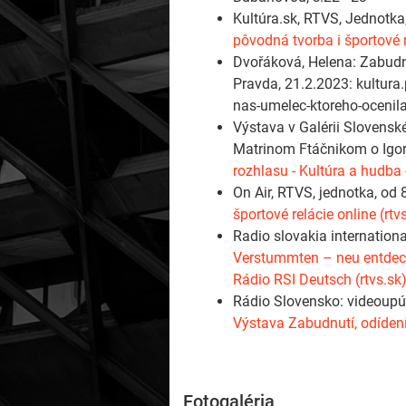
Kultúra.sk, RTVS, Jednotka
pôvodná tvorba i športové r
Dvořáková, Helena: Zabudnu
Pravda, 21.2.2023: kultura
nas-umelec-ktoreho-ocenil
Výstava v Galérii Slovensk
Matrinom Ftáčnikom o Igor
rozhlasu - Kultúra a hudba 
On Air, RTVS, jednotka, od 
športové relácie online (rtv
Radio slovakia internationa
Verstummten – neu entdeckt
Rádio RSI Deutsch (rtvs.sk
Rádio Slovensko: videoup
Výstava Zabudnutí, odídení
Fotogaléria