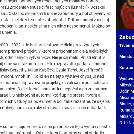
den z mojich obľúbených renesančných maliarov Sandro
razu Zrodenie Venuše či fascinujúcich ilustrácií k Božskej
dsa… Ostal po svojej smrti úplne zabudnutý a bol objavený až
i ostali niekde v temnote zabudnutia. Pritom mnohí z nich aj
ochopení a ani neskôr si na nich nikto nespomenul. Možno by
is umenia.
Zabud
2000 - 2022, kde boli prezentované diela prevažne tých
Trvanie
om pripravil projekt, v ktorom pripomínam diela niekoľkých
Miesto
, odmlčaných výtvarníkov. Nie je ich málo. Pri stretnutí s
i) sme sa o takomto projekte rozprávali a padali aj mnohé
Kurátor
islav Berzethy, Milan Kubíček, Gyula Tichý, Jozef Trepáč,
 mnohí, mnohí iní. Koľkí len na tejto výstave chýbajú! Keď
Vystavu
spomínal pripravované projekty, ozvali sa mi poslucháči s
Milosla
hmi mien. O niektorých som ani len nepočul a po zoznámení
Ödön Mo
adil. S niektorými autormi, ktorí úplne prestali tvoriť a
Alexand
om ich vstupy na pole umenia boli také razantné, že dejepis
Binder, 
úplný), som sa aj roky stretával a snažil sa ich nabádať k
Rumansk
Minarov
Ottó N
ú fascinujúce, preto sa mi pri príprave tejto výstavy často
osti nad márnosti… Od niektorých autorov sa mi podarilo