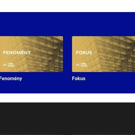
Fenomény
Fokus