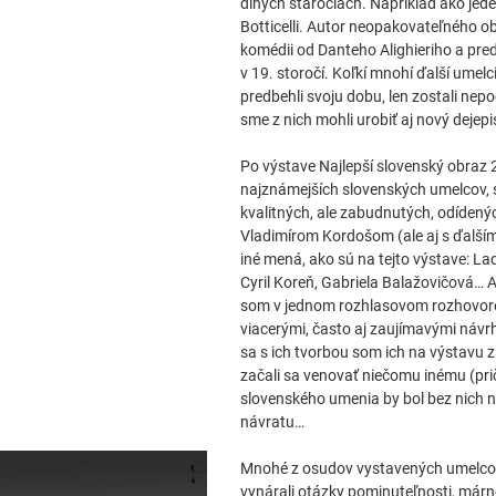
dlhých stáročiach. Napríklad ako je
Botticelli. Autor neopakovateľného ob
komédii od Danteho Alighieriho a pre
v 19. storočí. Koľkí mnohí ďalší umelc
predbehli svoju dobu, len zostali nep
sme z nich mohli urobiť aj nový dejep
Po výstave Najlepší slovenský obraz 
najznámejších slovenských umelcov, s
kvalitných, ale zabudnutých, odídených
Vladimírom Kordošom (ale aj s ďalším
iné mená, ako sú na tejto výstave: Lad
Cyril Koreň, Gabriela Balažovičová… A
som v jednom rozhlasovom rozhovore 
viacerými, často aj zaujímavými návr
sa s ich tvorbou som ich na výstavu zar
začali sa venovať niečomu inému (prič
slovenského umenia by bol bez nich ne
návratu…
Mnohé z osudov vystavených umelcov s
vynárali otázky pominuteľnosti, márn