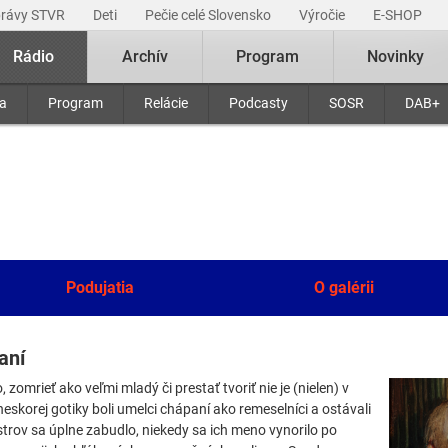
právy STVR
Deti
Pečie celé Slovensko
Výročie
E-SHOP
Rádio
Archív
Program
Novinky
ra
Program
Relácie
Podcasty
SOSR
DAB+
Podujatia
O galérii
aní
zomrieť ako veľmi mladý či prestať tvoriť nie je (nielen) v
eskorej gotiky boli umelci chápaní ako remeselníci a ostávali
rov sa úplne zabudlo, niekedy sa ich meno vynorilo po