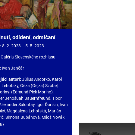
nutí, odídení, odmlčaní
:
8. 2. 2023 – 5. 5. 2023
:
Galéria Slovenského rozhlasu
:
Ivan Jančár
júci autori:
Július Andorko, Karol
v Lehotský, Géza (Gejza) Szóbel,
rinyi (Edmund Pick Morino),
er Jehošuah Bauernfreund, Tibor
Alexander Salontay, Igor Ďurišin, Ivan
ý, Magdaléna Lehotská, Marián
ič, Simona Bubánová, Miloš Novák,
agy