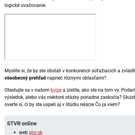
logické uvažovanie.
Myslíte si, že by ste obstáli v konkurencii súťažiacich a zvládl
všeobecný prehľad
naprieč rôznymi oblasťami?
Otestujte sa v našom
kvíze
a zistite, ako ste na tom vy. Poda
výsledok, alebo vás niektoré otázky poriadne zaskočia? Skúst
overte si, či by ste uspeli aj v štúdiu relácie Čo ja viem?
STVR online
web
stvr.sk