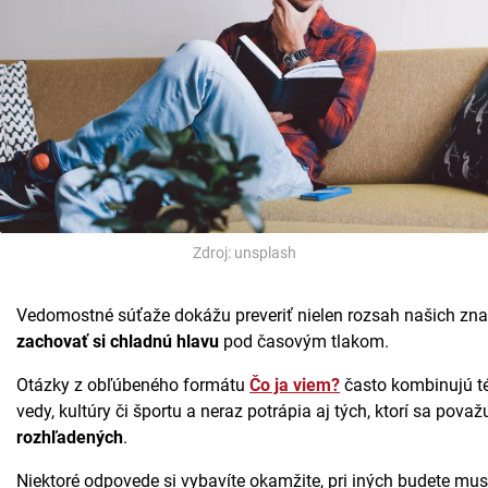
Zdroj: unsplash
Vedomostné súťaže dokážu preveriť nielen rozsah našich znalo
zachovať si chladnú hlavu
pod časovým tlakom.
Otázky z obľúbeného formátu
Čo ja viem?
často kombinujú tém
vedy, kultúry či športu a neraz potrápia aj tých, ktorí sa pova
rozhľadených
.
Niektoré odpovede si vybavíte okamžite, pri iných budete mus