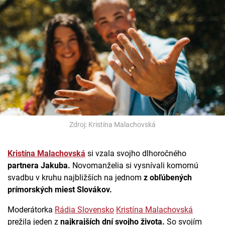
Zdroj: Kristína Malachovská
Kristína Malachovská
si vzala svojho dlhoročného
partnera Jakuba.
Novomanželia si vysnívali komornú
svadbu v kruhu najbližších na jednom
z obľúbených
prímorských miest Slovákov.
Moderátorka
Rádia Slovensko
Kristína Malachovská
prežila jeden z
najkrajších dní svojho života.
So svojím