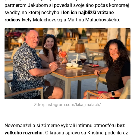
partnerom Jakubom si povedali svoje áno počas komornej
svadby, na ktorej nechýbali
len ich najbližší vrátane
rodičov
Ivety Malachovskej a Martina Malachovského.
Zdroj: instagram.com/kika_malach/
Novomanželia si zámerne vybrali intímnu atmosféru
bez
veľkého rozruchu.
O krásnu správu sa Kristína podelila až