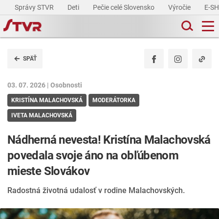
Správy STVR
Deti
Pečie celé Slovensko
Výročie
E-S
SPÄŤ
03. 07. 2026 |
Osobnosti
KRISTÍNA MALACHOVSKÁ
MODERÁTORKA
IVETA MALACHOVSKÁ
Nádherná nevesta! Kristína Malachovská
povedala svoje áno na obľúbenom
mieste Slovákov
Radostná životná udalosť v rodine Malachovských.