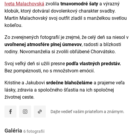
Iveta Malachovská
zvolila
tmavomodré šaty
a výrazný
klobúk, ktorý dotváral dovolenkový charakter svadby.
Martin Malachovský svoj outfit zladil s manželkou svetlou
košeľou.
Zo zverejnených fotografií je zrejmé, že celý deň sa niesol v
uvoľnenej atmosfére plnej úsmevov
, radosti a blízkosti
rodiny. Novomanželia si zvolili obľúbené Chorvátsko.
Svoj veľký deň si užili presne
podľa vlastných predstáv.
Bez pompéznosti, no s množstvom emócií.
Kristíne a Jakubovi
srdečne blahoželáme
a prajeme veľa
lásky, zdravia a spoločného šťastia na ich spoločnej
životnej ceste.
Dajte vedieť vašim priateľom a známym.
Galéria
6 fotografii