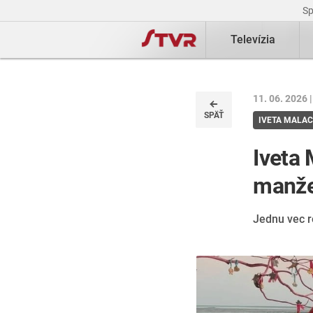
S
Televízia
11. 06. 2026 
SPÄŤ
IVETA MALA
Iveta 
manže
Jednu vec r