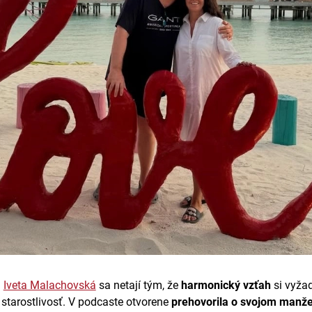
a
Iveta Malachovská
sa netají tým, že
harmonický vzťah
si vyža
starostlivosť. V podcaste otvorene
prehovorila o svojom manže