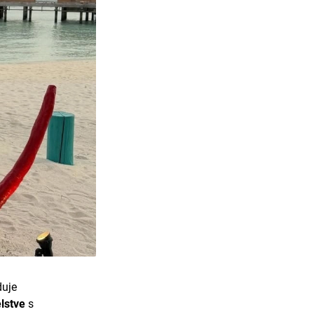
duje
lstve
s