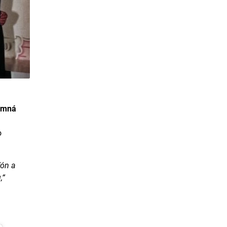
omná
o
fón a
,“