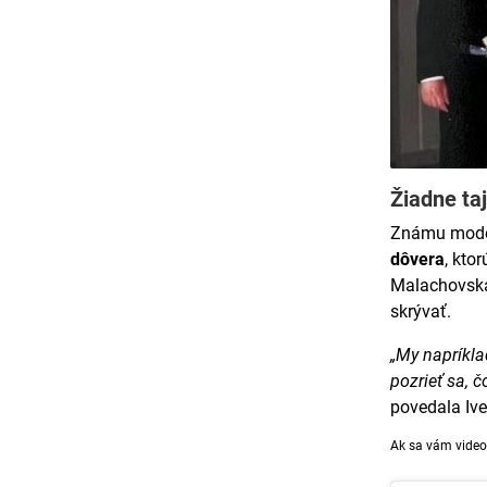
Žiadne ta
Známu moderá
dôvera
, kto
Malachovská
skrývať.
„My napríkl
pozrieť sa, 
povedala Iv
Ak sa vám video