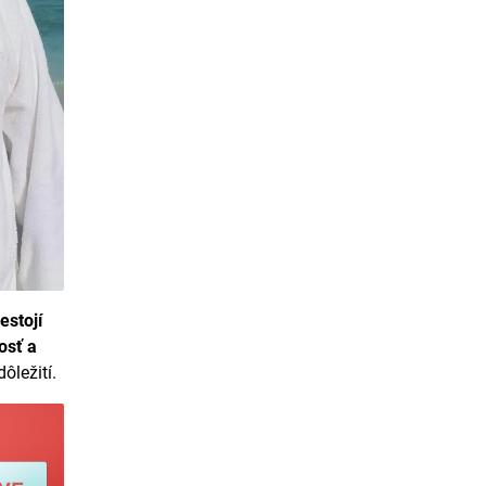
estojí
osť a
ôležití.