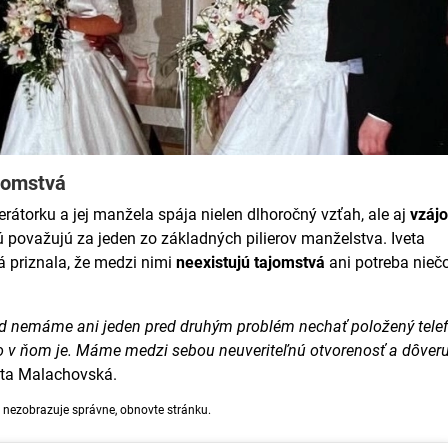
jomstvá
torku a jej manžela spája nielen dlhoročný vzťah, ale aj
vzáj
rú považujú za jeden zo základných pilierov manželstva. Iveta
 priznala, že medzi nimi
neexistujú tajomstvá
ani potreba nieč
ad nemáme ani jeden pred druhým problém nechať položený tele
čo v ňom je. Máme medzi sebou neuveriteľnú otvorenosť a dôveru
eta Malachovská.
 nezobrazuje správne, obnovte stránku.