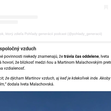
ok, ktorý zdieľa Pohľady generácií podcast (@pohlady_generacii)
spoločný vzduch
né povinnosti niekedy znamenajú, že
trávia čas oddelene
, Iveta
 hovorí, že blízkosť medzi ňou a Martinom Malachovským pret
a vzdialenosť.
t, že dýcham Martinov vzduch, aj keď je kdekoľvek inde. Akob
ím,“
dodala Iveta Malachovská.