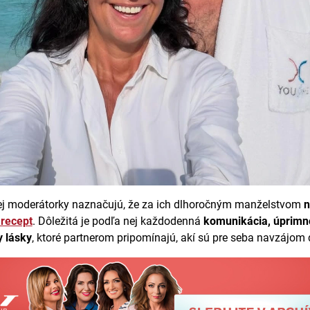
j moderátorky naznačujú, že za ich dlhoročným manželstvom
n
 recept
. Dôležitá je podľa nej každodenná
komunikácia, úprimn
y lásky
, ktoré partnerom pripomínajú, akí sú pre seba navzájom d