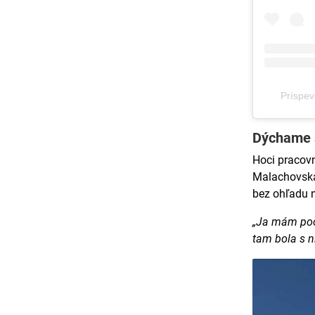
Príspev
Dýchame 
Hoci pracov
Malachovská
bez ohľadu n
„Ja mám poci
tam bola s n