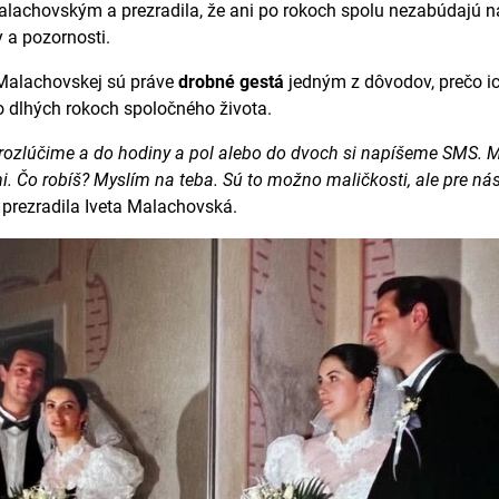
lachovským a prezradila, že ani po rokoch spolu nezabúdajú n
y a pozornosti.
 Malachovskej sú práve
drobné gestá
jedným z dôvodov, prečo i
o dlhých rokoch spoločného života.
rozlúčime a do hodiny a pol alebo do dvoch si napíšeme SMS. 
i. Čo robíš? Myslím na teba. Sú to možno maličkosti, ale pre ná
prezradila Iveta Malachovská.