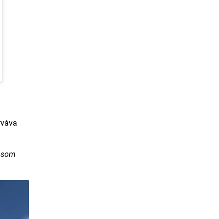
rváva
y som