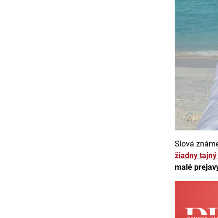
Slová známe
žiadny tajný
malé prejav