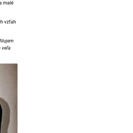
a malé
ch vzťah
Milujem
s veľa