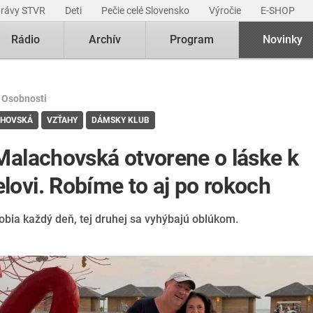
právy STVR
Deti
Pečie celé Slovensko
Výročie
E-SHOP
Rádio
Archív
Program
Novinky
|
Osobnosti
CHOVSKÁ
VZŤAHY
DÁMSKY KLUB
Malachovská otvorene o láske k
lovi. Robíme to aj po rokoch
obia každý deň, tej druhej sa vyhýbajú oblúkom.