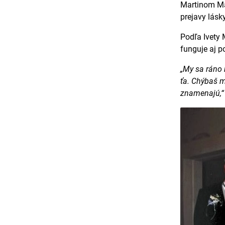
Martinom Ma
prejavy lásk
Podľa Ivety
funguje aj p
„My sa ráno 
ťa. Chýbaš m
znamenajú,“