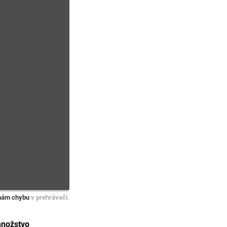
nám chybu
v prehrávači.
množstvo