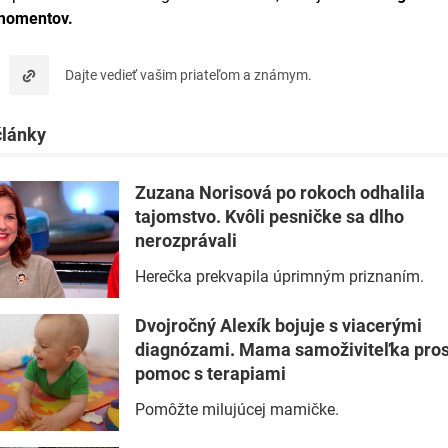
momentov.
Dajte vedieť vašim priateľom a známym.
články
Zuzana Norisová po rokoch odhalila
tajomstvo. Kvôli pesničke sa dlho
nerozprávali
Herečka prekvapila úprimným priznaním.
Dvojročný Alexík bojuje s viacerými
diagnózami. Mama samoživiteľka pros
pomoc s terapiami
Pomôžte milujúcej mamičke.