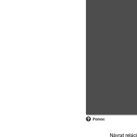
Pomoc
Návrat relác