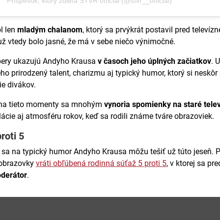
Príspevok, ktorý zdieľa STVR official (@stvr__official)
l len
mladým chalanom
, ktorý sa prvýkrát postavil pred televízn
ž vtedy bolo jasné, že má v sebe niečo výnimočné.
bery ukazujú Andyho Krausa
v časoch jeho úplných začiatkov
. 
eho prirodzený talent, charizmu aj typický humor, ktorý si neskôr 
ie divákov.
 na tieto momenty sa mnohým
vynoria spomienky na staré tele
elácie aj atmosféru rokov, keď sa rodili známe tváre obrazoviek.
roti 5
sa na typický humor Andyho Krausa môžu tešiť už túto jeseň. 
 obrazovky
vráti obľúbená rodinná súťaž 5 proti 5
, v ktorej sa pr
derátor
.