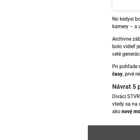
No kedysi bo
kamery – a u
Archívne zá
bolo vidieť j
celé generác
Pri pohľade
časy
, prvé r
Návrat 5 p
Diváci STVR 
vtedy sa na
ako
nový mo