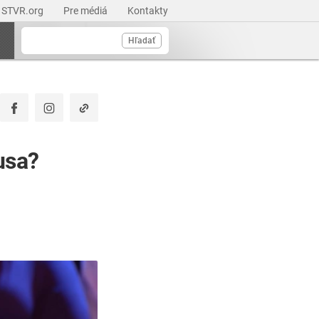
STVR.org
Pre médiá
Kontakty
Hľadať
usa?