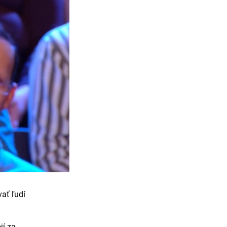
ať ľudí
jí za