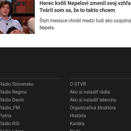
Herec kvôli Nepelovi zmenil svoj vzhľa
Tváril som sa, že to takto chcem
Štyri mesiace chodil medzi ľudí ako ozajstn
Nepela.
Rádio Slovensko
O STVR
Rádio Regina
Ako si naladiť rádiá
Rádio Devín
Ako si naladiť televíziu
Rádio_FM
Organizačná štruktúra
Patria
História
Rádio RSI
Kariéra