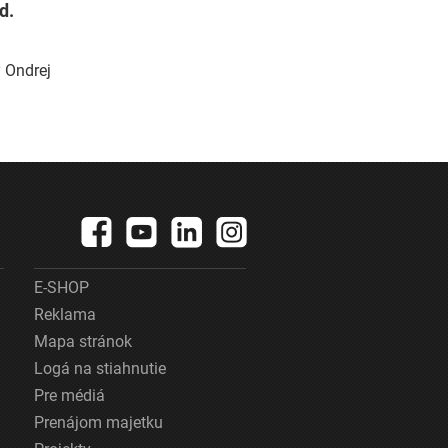
d.
ý Ondrej
E-SHOP
Reklama
Mapa stránok
Logá na stiahnutie
Pre médiá
Prenájom majetku