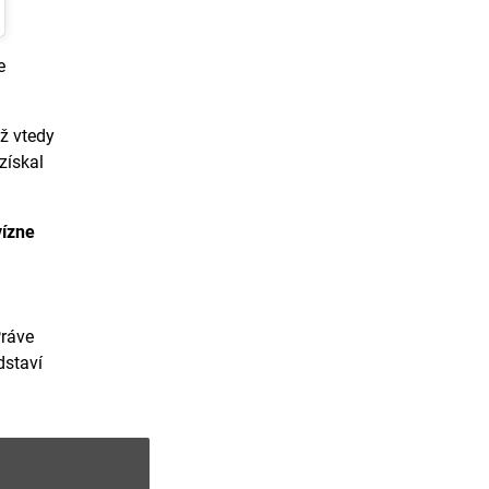
e
Už vtedy
získal
vízne
Práve
edstaví