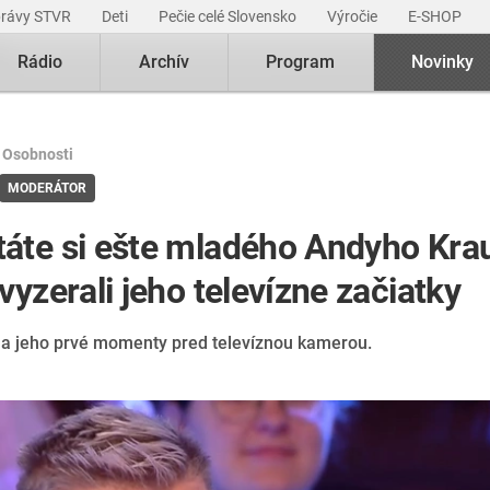
právy STVR
Deti
Pečie celé Slovensko
Výročie
E-SHOP
Rádio
Archív
Program
Novinky
|
Osobnosti
MODERÁTOR
áte si ešte mladého Andyho Kra
vyzerali jeho televízne začiatky
a jeho prvé momenty pred televíznou kamerou.