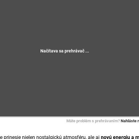
Máte problém s prehrávaním?
Nahláste 
ie prinesie nielen nostalgickú atmosféru, ale aj
novú energiu a 