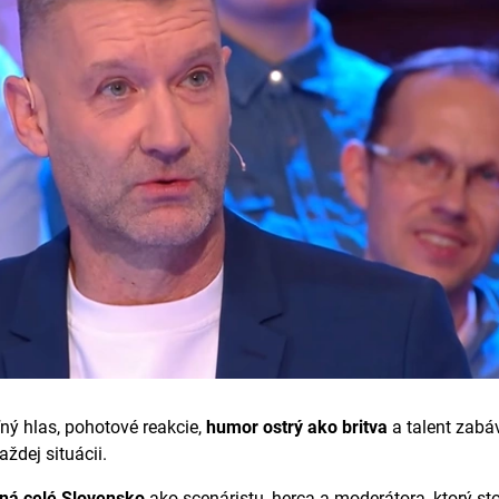
ý hlas, pohotové reakcie,
humor ostrý ako britva
a talent zabáv
aždej situácii.
ná celé Slovensko
ako scenáristu, herca a moderátora, ktorý sto