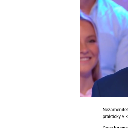
Nezameniteľn
prakticky v k
Dnes
ho poz