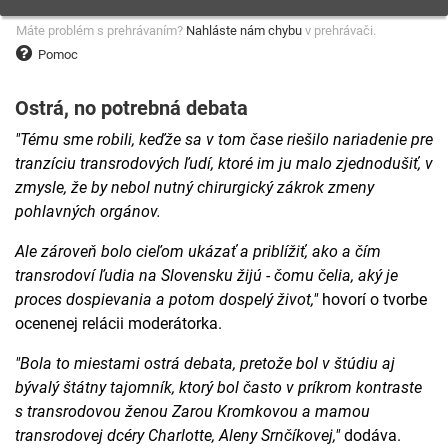
Máte problém s prehrávaním?
Nahláste nám chybu
v prehrávači.
Pomoc
Ostrá, no potrebná debata
"Tému sme robili, keďže sa v tom čase riešilo nariadenie pre
tranzíciu transrodových ľudí, ktoré im ju malo zjednodušiť, v
zmysle, že by nebol nutný chirurgický zákrok zmeny
pohlavných orgánov.
Ale zároveň bolo cieľom ukázať a priblížiť, ako a čím
transrodoví ľudia na Slovensku žijú - čomu čelia, aký je
proces dospievania a potom dospelý život,"
hovorí o tvorbe
ocenenej relácii moderátorka.
"Bola to miestami ostrá debata, pretože bol v štúdiu aj
bývalý štátny tajomník, ktorý bol často v príkrom kontraste
s transrodovou ženou Zarou Kromkovou a mamou
transrodovej dcéry Charlotte, Aleny Srnčíkovej,"
dodáva.