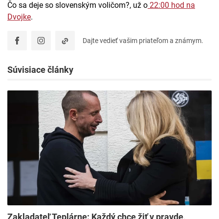
Čo sa deje so slovenským voličom?, už o
22:00 hod na
Dvojke
.
Dajte vedieť vašim priateľom a známym.
Súvisiace články
Zakladateľ Teplárne: Každý chce žiť v pravde,