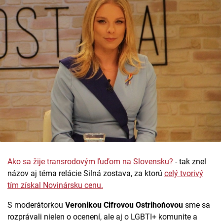
Ako sa žije transrodovým ľuďom na Slovensku?
- tak znel
názov aj téma relácie Silná zostava, za ktorú
celý tvorivý
tím získal Novinársku cenu.
S moderátorkou
Veronikou Cifrovou Ostrihoňovou
sme sa
rozprávali nielen o ocenení, ale aj o LGBTI+ komunite a