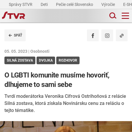
Správy STVR
Deti
Pečie celé Slovensko
Výročie
E-S
SPÄŤ
05. 05. 2023 |
Osobnosti
SILNÁ ZOSTAVA
DVOJKA
ROZHOVOR
O LGBTI komunite musíme hovoriť,
dlhujeme to sami sebe
Tvrdí moderátorka Veronika Cifrová Ostrihoňová z relácie
Silná zostava, ktorá získala Novinársku cenu za reláciu o
tejto tématike.