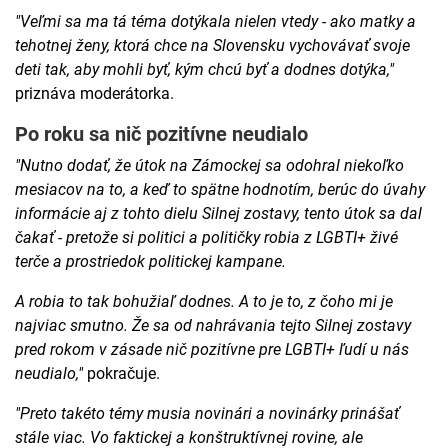
"Veľmi sa ma tá téma dotýkala nielen vtedy - ako matky a
tehotnej ženy, ktorá chce na Slovensku vychovávať svoje
deti tak, aby mohli byť, kým chcú byť a dodnes dotýka,"
priznáva moderátorka.
Po roku sa nič pozitívne neudialo
"Nutno dodať, že útok na Zámockej sa odohral niekoľko
mesiacov na to, a keď to spätne hodnotím, berúc do úvahy
informácie aj z tohto dielu Silnej zostavy, tento útok sa dal
čakať - pretože si politici a političky robia z LGBTI+ živé
terče a prostriedok politickej kampane.
A robia to tak bohužiaľ dodnes. A to je to, z čoho mi je
najviac smutno. Že sa od nahrávania tejto Silnej zostavy
pred rokom v zásade nič pozitívne pre LGBTI+ ľudí u nás
neudialo,"
pokračuje.
"Preto takéto témy musia novinári a novinárky prinášať
stále viac. Vo faktickej a konštruktívnej rovine, ale