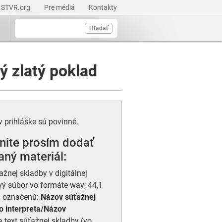
STVR.org
Pre médiá
Kontakty
Hľadať
ý zlatý poklad
v prihláške sú povinné.
ite prosím dodať
ný materiál:
žnej skladby v digitálnej
ý súbor vo formáte wav; 44,1
) označenú:
Názov súťažnej
 interpreta/Názov
a text súťažnej skladby (vo