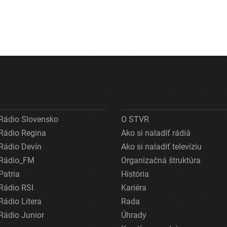
Rádio Slovensko
O STVR
Rádio Regina
Ako si naladiť rádiá
Rádio Devín
Ako si naladiť televíziu
Rádio_FM
Organizačná štruktúra
Patria
História
Rádio RSI
Kariéra
Rádio Litera
Rada
Rádio Junior
Úhrady