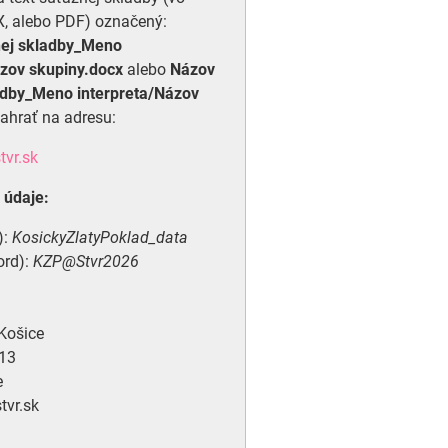
, alebo PDF) označený:
nej skladby_Meno
ázov skupiny.docx
alebo
Názov
adby_Meno interpreta/Názov
ahrať na adresu:
tvr.sk
 údaje:
):
KosickyZlatyPoklad_data
ord):
KZP@Stvr2026
Košice
 13
e
tvr.sk