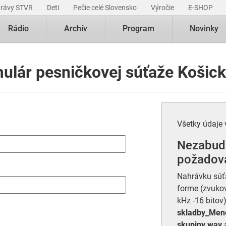
právy STVR
Deti
Pečie celé Slovensko
Výročie
E-SHOP
Rádio
Archív
Program
Novinky
mulár pesničkovej súťaže Košick
Všetky údaje 
Nezabudn
požadova
Nahrávku súťa
forme (zvukov
kHz -16 bitov
skladby_Meno
skupiny.wav