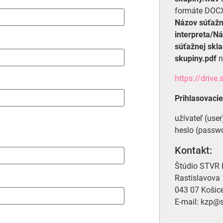
formáte DOCX
Názov súťaž
interpreta/N
súťažnej skl
skupiny.pdf
n
https://drive.s
Prihlasovacie
užívateľ (user
heslo (passw
Kontakt:
Štúdio STVR 
Rastislavova
043 07 Košic
E-mail: kzp@s