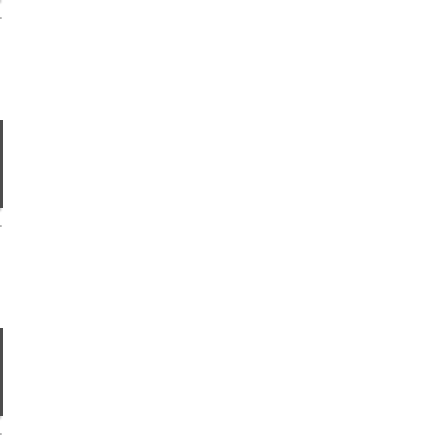
.
.
.