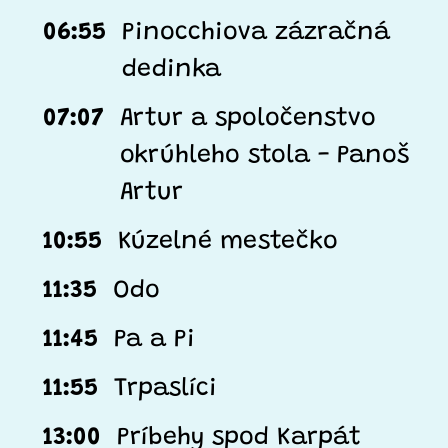
06:55
Pinocchiova zázračná
dedinka
07:07
Artur a spoločenstvo
okrúhleho stola - Panoš
Artur
10:55
Kúzelné mestečko
11:35
Odo
11:45
Pa a Pi
11:55
Trpaslíci
13:00
Príbehy spod Karpát