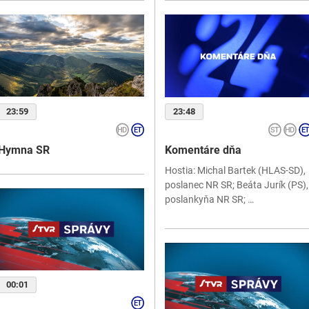
23:59
23:48
Hymna SR
Komentáre dňa
Hostia: Michal Bartek (HLAS-SD),
poslanec NR SR; Beáta Jurík (PS),
poslankyňa NR SR; …
00:01