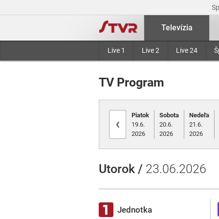
S
Televízia
Live 1
Live 2
Live 24
Š
TV Program
Piatok
Sobota
Nedeľa
‹
19.6.
20.6.
21.6.
2026
2026
2026
Utorok /
23.06.2026
Jednotka