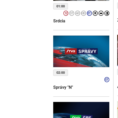
01:00
Srdcia
02:00
Správy "N"