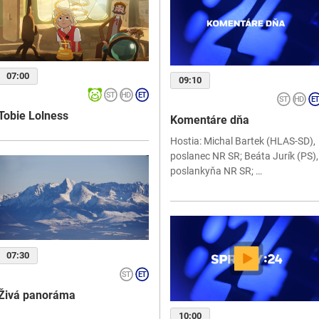
07:00
09:10
Tobie Lolness
Komentáre dňa
Hostia: Michal Bartek (HLAS-SD),
poslanec NR SR; Beáta Jurík (PS),
poslankyňa NR SR; …
07:30
Živá panoráma
10:00