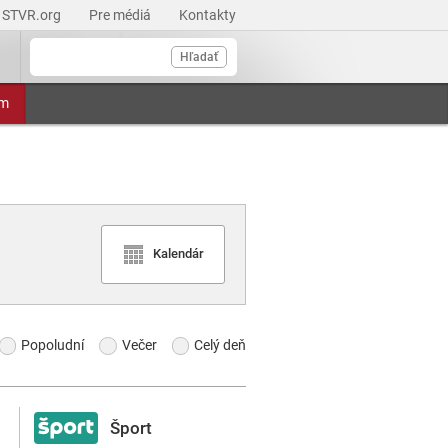
STVR.org
Pre médiá
Kontakty
Hľadať
am
Kalendár
Popoludní
Večer
Celý deň
Šport