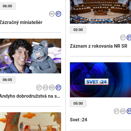
06:00
Zázračný miniateliér
02:00
Záznam z rokovania NR SR
06:05
Andyho dobrodružstvá na safari
05:00
Svet :24