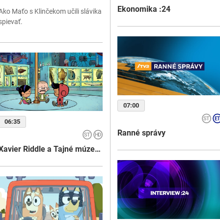
Ekonomika :24
Ako Maťo s Klinčekom učili slávika
spievať.
07:00
06:35
Ranné správy
Xavier Riddle a Tajné múzeum