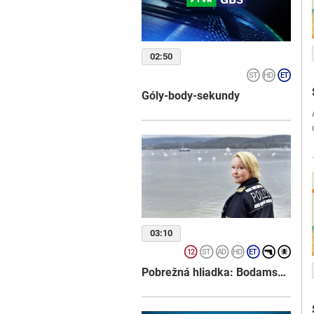
02:50
Góly-body-sekundy
03:10
Pobrežná hliadka: Bodamské jazero