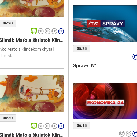
06:20
Slimák Maťo a škriatok Klinček
05:25
Ako Maťo s Klinčekom chytali
chrústa.
Správy "N"
06:30
06:15
Slimák Maťo a škriatok Klinček