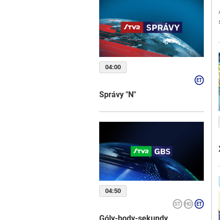
04:00
Správy "N"
04:50
Góly-body-sekundy