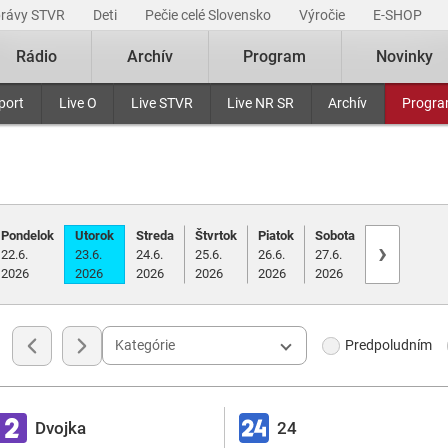
právy STVR
Deti
Pečie celé Slovensko
Výročie
E-SHOP
Rádio
Archív
Program
Novinky
port
Live O
Live STVR
Live NR SR
Archív
Progr
Pondelok
Utorok
Streda
Štvrtok
Piatok
Sobota
›
22.6.
23.6.
24.6.
25.6.
26.6.
27.6.
2026
2026
2026
2026
2026
2026
Kategórie
Predpoludním
Dvojka
24