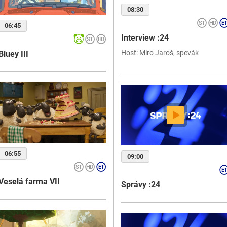
08:30
06:45
Interview :24
Hosť: Miro Jaroš, spevák
Bluey III
06:55
09:00
Veselá farma VII
Správy :24