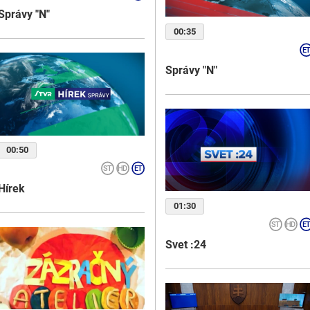
Správy "N"
00:35
Správy "N"
00:50
Hírek
01:30
Svet :24