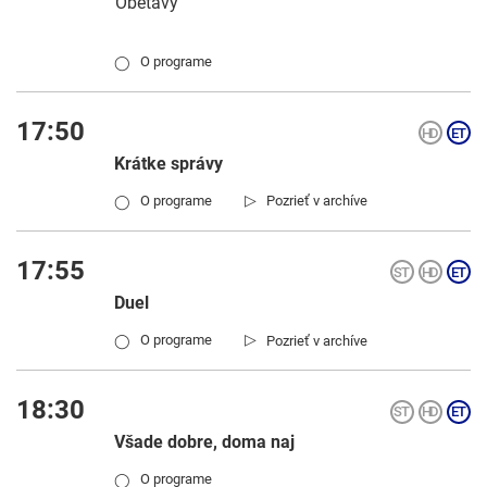
Obetavý
O programe
◯
17:50
Krátke správy
▷
O programe
Pozrieť v archíve
◯
17:55
Duel
▷
O programe
Pozrieť v archíve
◯
18:30
Všade dobre, doma naj
O programe
◯