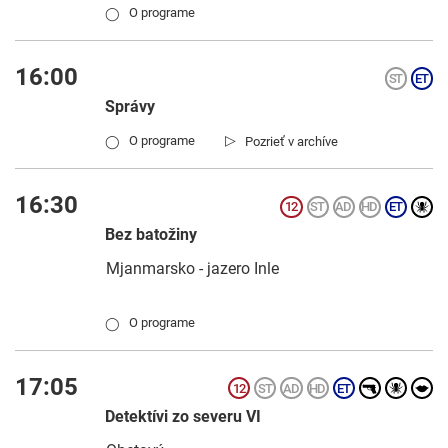
O programe
◯
16:00
Správy
▷
O programe
Pozrieť v archíve
◯
16:30
Bez batožiny
Mjanmarsko - jazero Inle
O programe
◯
17:05
Detektívi zo severu VI