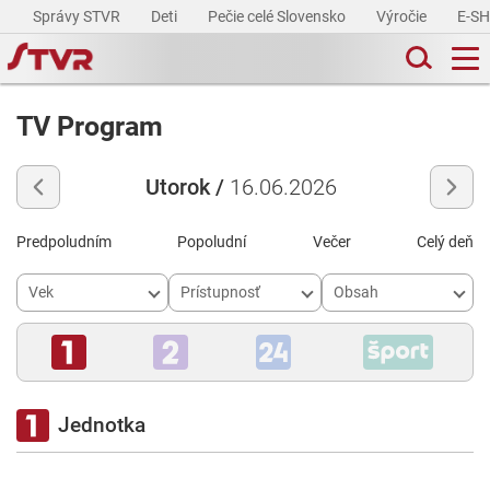
Správy STVR
Deti
Pečie celé Slovensko
Výročie
E-S
TV Program
Utorok /
16.06.2026
Predpoludním
Popoludní
Večer
Celý deň
Vek
Prístupnosť
Obsah
Jednotka