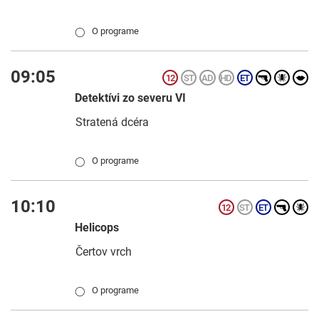
O programe
◯
09:05
Detektívi zo severu VI
Stratená dcéra
O programe
◯
10:10
Helicops
Čertov vrch
O programe
◯