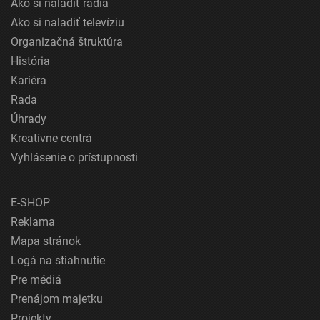
Ako si naladiť rádiá
Ako si naladiť televíziu
Organizačná štruktúra
História
Kariéra
Rada
Úhrady
Kreatívne centrá
Vyhlásenie o prístupnosti
E-SHOP
Reklama
Mapa stránok
Logá na stiahnutie
Pre médiá
Prenájom majetku
Projekty