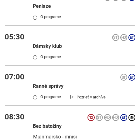
Peniaze
O programe
◯
05:30
Dámsky klub
O programe
◯
07:00
Ranné správy
▷
O programe
Pozrieť v archíve
◯
08:30
Bez batožiny
Mjanmarsko - mnísi