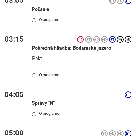
03:05
Počasie
O programe
◯
03:15
Pobrežná hliadka: Bodamské jazero
Pakt
O programe
◯
04:05
Správy "N"
O programe
◯
05:00