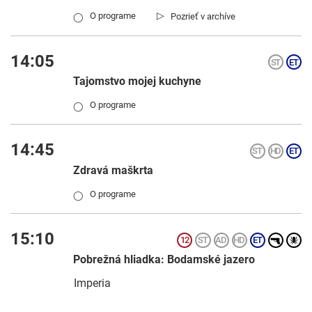
▷
O programe
Pozrieť v archíve
◯
14:05
Tajomstvo mojej kuchyne
O programe
◯
14:45
Zdravá maškrta
O programe
◯
15:10
Pobrežná hliadka: Bodamské jazero
Imperia