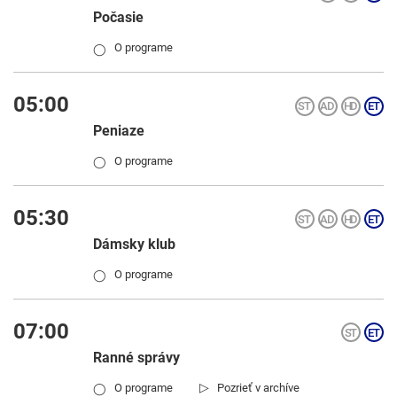
Počasie
O programe
◯
05:00
Peniaze
O programe
◯
05:30
Dámsky klub
O programe
◯
07:00
Ranné správy
▷
O programe
Pozrieť v archíve
◯