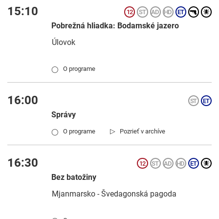
15:10
Pobrežná hliadka: Bodamské jazero
Úlovok
O programe
◯
16:00
Správy
▷
O programe
Pozrieť v archíve
◯
16:30
Bez batožiny
Mjanmarsko - Švedagonská pagoda