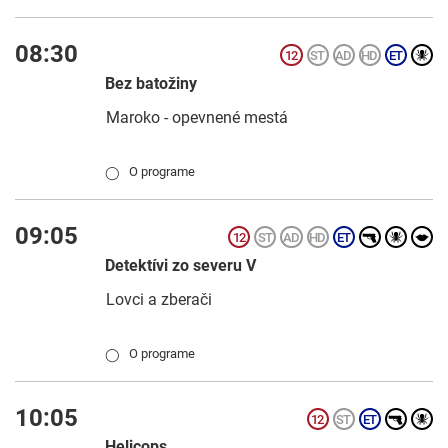
08:30
Bez batožiny
Maroko - opevnené mestá
O programe
◯
09:05
Detektívi zo severu V
Lovci a zberači
O programe
◯
10:05
Helicops