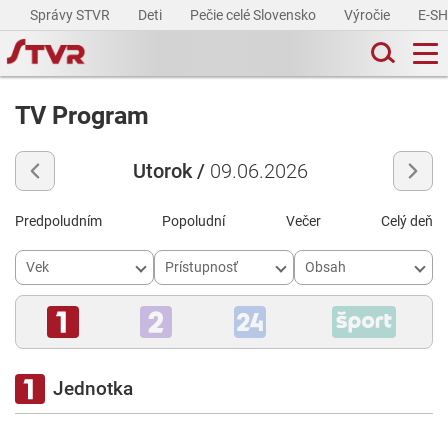
Správy STVR
Deti
Pečie celé Slovensko
Výročie
E-S
TV Program
Utorok /
09.06.2026
Predpoludním
Popoludní
Večer
Celý deň
Vek
Prístupnosť
Obsah
Jednotka