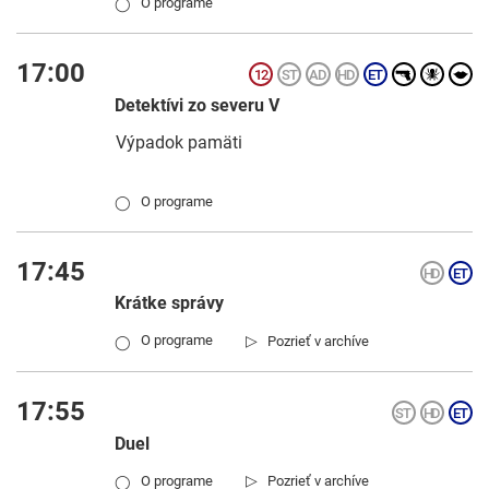
O programe
◯
17:00
Detektívi zo severu V
Výpadok pamäti
O programe
◯
17:45
Krátke správy
▷
O programe
Pozrieť v archíve
◯
17:55
Duel
▷
O programe
Pozrieť v archíve
◯