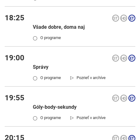
18:25
Všade dobre, doma naj
O programe
◯
19:00
Správy
▷
O programe
Pozrieť v archíve
◯
19:55
Góly-body-sekundy
▷
O programe
Pozrieť v archíve
◯
20:15