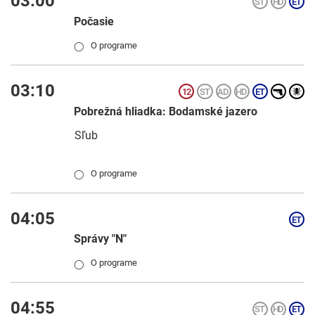
03:00
Počasie
O programe
◯
03:10
Pobrežná hliadka: Bodamské jazero
Sľub
O programe
◯
04:05
Správy "N"
O programe
◯
04:55