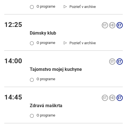
▷
O programe
Pozrieť v archíve
◯
12:25
Dámsky klub
▷
O programe
Pozrieť v archíve
◯
14:00
Tajomstvo mojej kuchyne
O programe
◯
14:45
Zdravá maškrta
O programe
◯