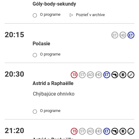
Góly-body-sekundy
▷
O programe
Pozrieť v archíve
◯
20:15
Počasie
O programe
◯
20:30
Astrid a Raphaëlle
Chýbajúce ohnivko
O programe
◯
21:20