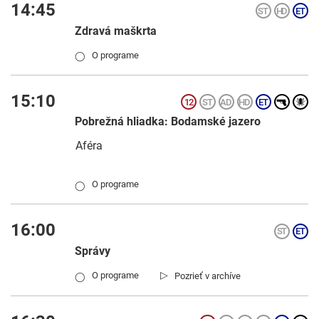
14:45
Zdravá maškrta
O programe
◯
15:10
Pobrežná hliadka: Bodamské jazero
Aféra
O programe
◯
16:00
Správy
▷
O programe
Pozrieť v archíve
◯