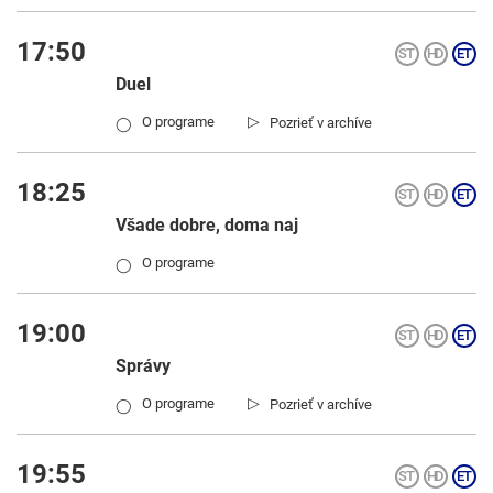
17:50
Duel
▷
O programe
Pozrieť v archíve
◯
18:25
Všade dobre, doma naj
O programe
◯
19:00
Správy
▷
O programe
Pozrieť v archíve
◯
19:55