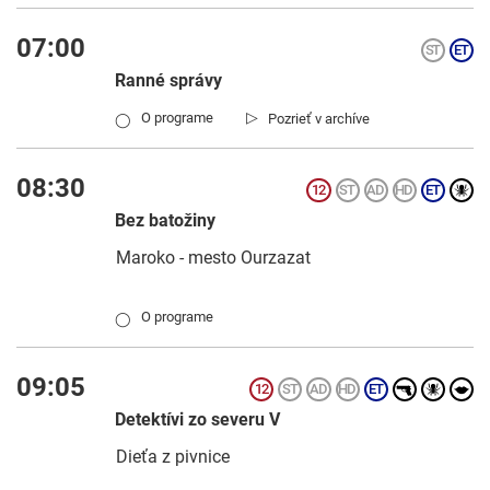
07:00
Ranné správy
▷
O programe
Pozrieť v archíve
◯
08:30
Bez batožiny
Maroko - mesto Ourzazat
O programe
◯
09:05
Detektívi zo severu V
Dieťa z pivnice