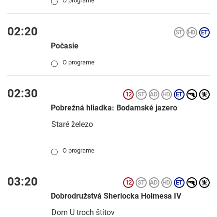
O programe
◯
02:20
Počasie
O programe
◯
02:30
Pobrežná hliadka: Bodamské jazero
Staré železo
O programe
◯
03:20
Dobrodružstvá Sherlocka Holmesa IV
Dom U troch štítov