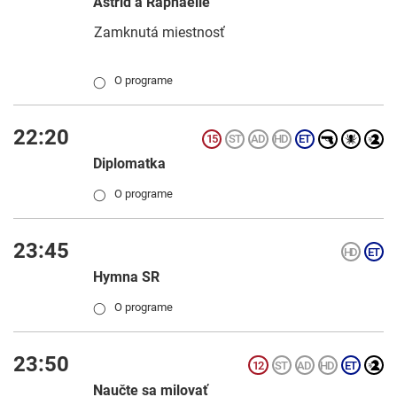
Astrid a Raphaëlle
Zamknutá miestnosť
O programe
◯
22:20
Diplomatka
O programe
◯
23:45
Hymna SR
O programe
◯
23:50
Naučte sa milovať