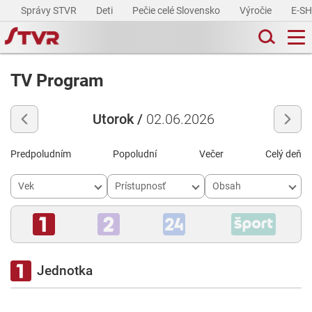
Správy STVR
Deti
Pečie celé Slovensko
Výročie
E-S
TV Program
Utorok /
02.06.2026
Predpoludním
Popoludní
Večer
Celý deň
Vek
Prístupnosť
Obsah
Jednotka