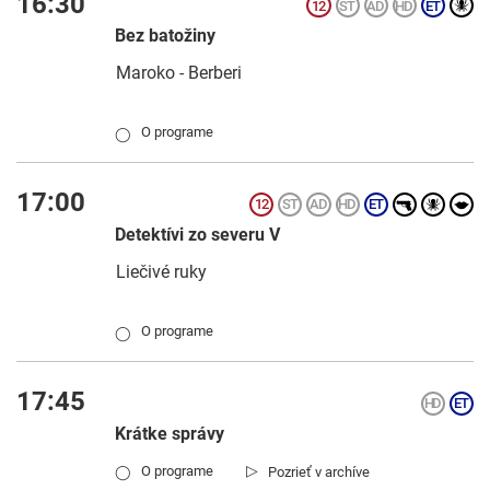
16:30
Bez batožiny
Maroko - Berberi
O programe
◯
17:00
Detektívi zo severu V
Liečivé ruky
O programe
◯
17:45
Krátke správy
▷
O programe
Pozrieť v archíve
◯