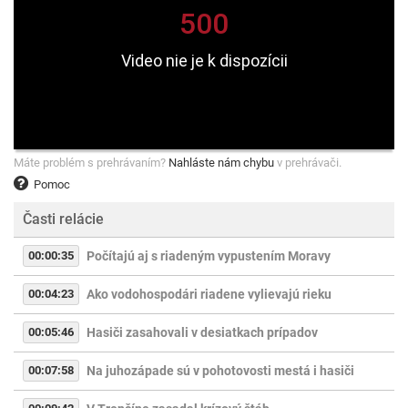
Máte problém s prehrávaním?
Nahláste nám chybu
v prehrávači.
Pomoc
Časti relácie
00:00:35
Počítajú aj s riadeným vypustením Moravy
00:04:23
Ako vodohospodári riadene vylievajú rieku
00:05:46
Hasiči zasahovali v desiatkach prípadov
00:07:58
Na juhozápade sú v pohotovosti mestá i hasiči