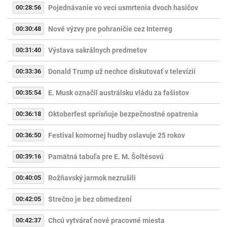
00:28:56
Pojednávanie vo veci usmrtenia dvoch hasičov
00:30:48
Nové výzvy pre pohraničie cez Interreg
00:31:40
Výstava sakrálnych predmetov
00:33:36
Donald Trump už nechce diskutovať v televízii
00:35:54
E. Musk označil austrálsku vládu za fašistov
00:36:18
Oktoberfest sprísňuje bezpečnostné opatrenia
00:36:50
Festival komornej hudby oslavuje 25 rokov
00:39:16
Pamätná tabuľa pre E. M. Šoltésovú
00:40:05
Rožňavský jarmok nezrušili
00:42:05
Strečno je bez obmedzení
00:42:37
Chcú vytvárať nové pracovné miesta