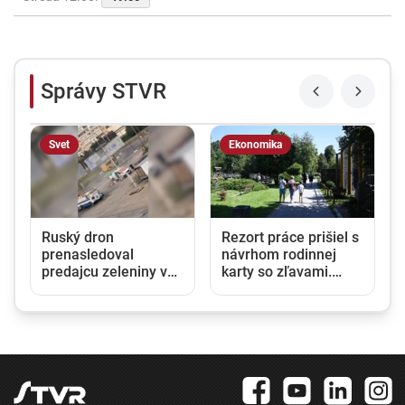
Správy STVR
Svet
Ekonomika
Ruský dron
Rezort práce prišiel s
prenasledoval
návrhom rodinnej
predajcu zeleniny v
karty so zľavami.
Chersone. Svet to
Opozícia hovorí o
musí vidieť, apeluje
marketingovom ťahu
Zelenskyj