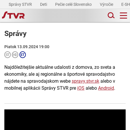
Správy STVR
Deti
Pečie celé Slovensko
Výročie
E-S
Správy
Piatok 13.09.2024 19:00
Najdôležitejšie aktuálne udalosti z domova, zo sveta a
ekonomiky, ale aj regionálne a športové spravodajstvo
nájdete na spravodajskom webe
spravy.stvr.sk
alebo v
mobilnej aplikácii Správy STVR pre
iOS
alebo
Android
.