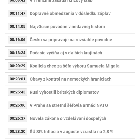
00:09:42
V Trenčíne zasadal krízový štáb
00:11:47
Dopravné obmedzenia v dôsledku záplav
00:14:05
Najväčšie povodne v nedávnej histórii
00:16:06
Česko sa pripravuje na rozsiahle povodne
00:18:24
Počasie vyčíňa aj v ďalších krajinách
00:20:29
Koalícia chce za šéfa výboru Samuela Migaľa
00:23:01
Obavy z kontrol na nemeckých hraniciach
00:25:43
Rusi vyhostili britských diplomatov
00:26:06
V Prahe sa stretnú šéfovia armád NATO
00:26:37
Novela zákona o vzdelávaní dospelých
00:28:30
ŠÚ SR: Inflácia v auguste vzrástla na 2,8 %