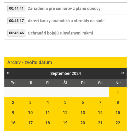
00:44:41
Zariadenia pre seniorov z plánu obnovy
00:45:17
Aktéri kauzy anaboliká a steroidy na súde
00:46:46
Ochranári bojujú s inváznymi rakmi
Archív - zvoľte dátum
«
»
September 2024
Po
Ut
St
Št
Pi
So
Ne
1
2
3
4
5
6
7
8
9
10
11
12
13
14
15
16
17
18
19
20
21
22