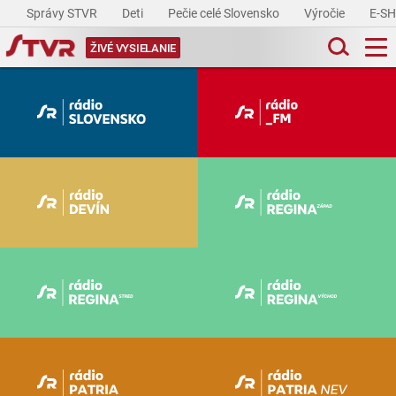
Správy STVR
Deti
Pečie celé Slovensko
Výročie
E-S
ŽIVÉ VYSIELANIE