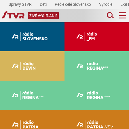
Správy STVR
Deti
Pečie celé Slovensko
Výročie
E-S
ŽIVÉ VYSIELANIE