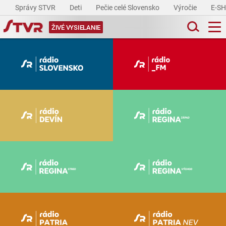
Správy STVR
Deti
Pečie celé Slovensko
Výročie
E-S
ŽIVÉ VYSIELANIE