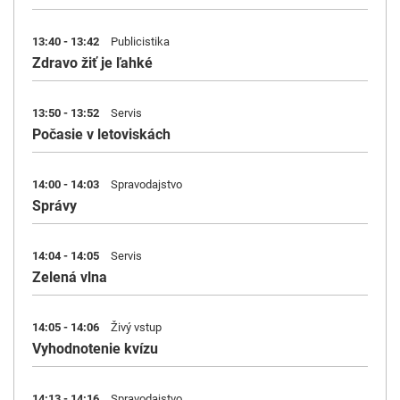
13:40 - 13:42
Publicistika
Zdravo žiť je ľahké
13:50 - 13:52
Servis
Počasie v letoviskách
14:00 - 14:03
Spravodajstvo
Správy
14:04 - 14:05
Servis
Zelená vlna
14:05 - 14:06
Živý vstup
Vyhodnotenie kvízu
14:13 - 14:16
Spravodajstvo