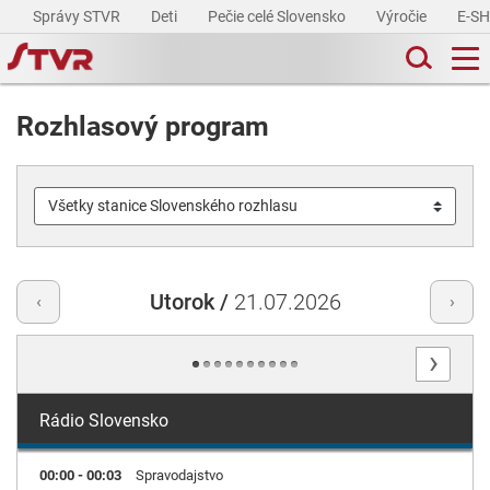
Správy STVR
Deti
Pečie celé Slovensko
Výročie
E-S
Rozhlasový program
Utorok /
21.07.2026
‹
›
›
Rádio Slovensko
00:00 - 00:03
Spravodajstvo