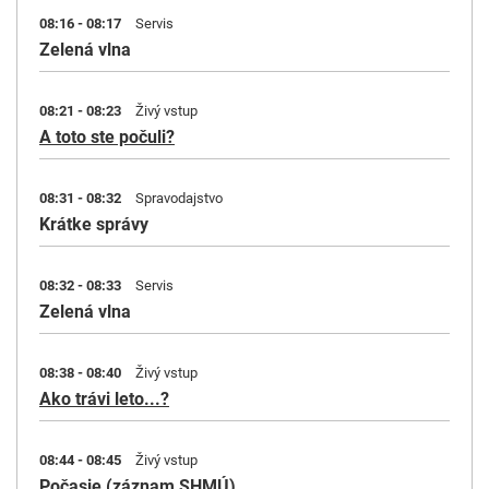
08:16 - 08:17
Servis
Zelená vlna
08:21 - 08:23
Živý vstup
A toto ste počuli?
08:31 - 08:32
Spravodajstvo
Krátke správy
08:32 - 08:33
Servis
Zelená vlna
08:38 - 08:40
Živý vstup
Ako trávi leto...?
08:44 - 08:45
Živý vstup
Počasie (záznam SHMÚ)