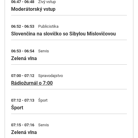
06:47 - 06:48
Živý vstup
Moderátorský vstup
06:52 - 06:53
Publicistika
Slovenčina na slovíčko so Sibylou Mislovičovou
06:53 - 06:54
Servis
Zelená vlna
07:00 - 07:12
Spravodajstvo
Rádiožurnál o 7:00
07:12 - 07:13
Šport
Šport
07:15 - 07:16
Servis
Zelená vlna