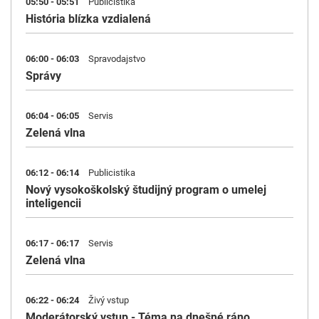
05:50 - 05:51
Publicistika
História blízka vzdialená
06:00 - 06:03
Spravodajstvo
Správy
06:04 - 06:05
Servis
Zelená vlna
06:12 - 06:14
Publicistika
Nový vysokoškolský študijný program o umelej
inteligencii
06:17 - 06:17
Servis
Zelená vlna
06:22 - 06:24
Živý vstup
Moderátorský vstup - Téma na dnešné ráno