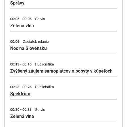
Správy
00:05 - 00:06
Servis
Zelená vlna
00:06
Začiatok relácie
Noc na Slovensku
00:13 - 00:16
Publicistika
Zvýšený záujem samoplatcov o pobyty v kúpeľoch
00:23 - 00:25
Publicistika
Spektrum
00:30 - 00:31
Servis
Zelená vlna