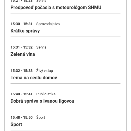
15:21 - 15:23
Servis
Predpoveď počasia s meteorológom SHMÚ
15:30 - 15:31
Spravodajstvo
Krátke správy
15:31 - 15:32
Servis
Zelená vlna
15:32 - 15:33
Živý vstup
Téma na cestu domov
15:40 - 15:41
Publicistika
Dobrá správa s Ivanou Ilgovou
15:48 - 15:50
Šport
Šport