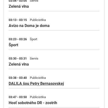
03:04 - 03:05
Servis
Zelená vlna
03:13 - 03:15
Publicistika
Avízo na Doma je doma
03:23 - 03:26
Šport
Šport
03:30 - 03:31
Servis
Zelená vlna
03:38 - 03:40
Publicistika
DALILA šou Petry Bernasovskej
03:47 - 03:50
Publicistika
Hosť sobotného DR - zostrih