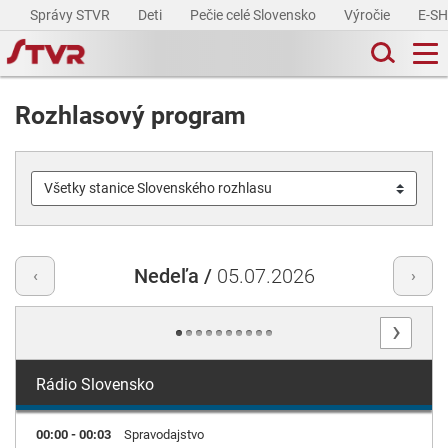
Správy STVR
Deti
Pečie celé Slovensko
Výročie
E-S
Rozhlasový program
Nedeľa /
05.07.2026
‹
›
›
Rádio Slovensko
00:00 - 00:03
Spravodajstvo