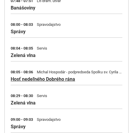
07:48 - 07:51
Lit-dram. útvar
Banášoviny
08:00 - 08:03
Spravodajstvo
Správy
08:04 - 08:05
Servis
Zelená vlna
08:05 - 08:06
Michal Hospodár - podpredseda Spolku sv. Cyrila a Metoda, gréckokatolícky duchovný a VŠ pedagóg
Hosť nedeľného Dobrého rána
08:29 - 08:30
Servis
Zelená vlna
09:00 - 09:03
Spravodajstvo
Správy