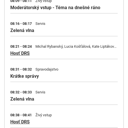
08:09 - 08:11
Živý vstup
Moderátorský vstup - Téma na dnešné ráno
08:16 - 08:17
Servis
Zelená vlna
08:21 - 08:24
Michal Rybanský, Lucia Košťálová, Kate Liptáková, Miloš Jesenský, Martin Homza
Hosť DRS
08:31 - 08:32
Spravodajstvo
Krátke správy
08:32 - 08:33
Servis
Zelená vlna
08:38 - 08:41
Živý vstup
Hosť DRS