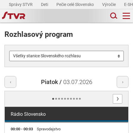
Správy STVR
Deti
Pečie celé Slovensko
Výročie
E-S
Rozhlasový program
Piatok /
03.07.2026
‹
›
›
Rádio Slovensko
00:00 - 00:03
Spravodajstvo