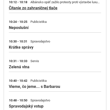
10:12 - 10:18
Albánsko opäť zažilo protesty proti výstavbe luxusného rezortu. | V centre EÚ fungovala maďarská špionážna sieť.
Čítanie zo zahraničnej tlače
10:24 - 10:25
Publicistika
Neposlušní
10:30 - 10:31
Spravodajstvo
Krátke správy
10:31 - 10:33
Servis
Zelená vlna
10:40 - 10:42
Publicistika
Vieme, čo jeme... s Barbarou
10:48 - 10:50
Spravodajstvo
Spravodajský vstup