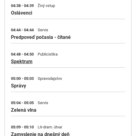
04:38 - 04:39
Živý vstup
Oslávenci
04:44 - 04:44
Servis
Predpoveď počasia - čítané
04:48 - 04:50
Publicistika
Spektrum
05:00 - 05:03
Spravodajstvo
Správy
05:04 - 05:05
Servis
Zelená vlna
05:09 - 05:10
Lit-dram. útvar
Zamyslenie na dnešný deň