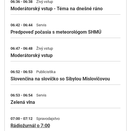
06:36 - 06:38
Živý vstup
Moderátorský vstup - Téma na dnešné ráno
06:42 - 06:44
Servis
Predpoveď počasia s meteorológom SHMÚ
06:47 - 06:48
Živý vstup
Moderátorský vstup
06:52 - 06:53
Publicistika
Slovenčina na slovíčko so Sibylou Mislovičovou
06:53 - 06:54
Servis
Zelená vlna
07:00 - 07:12
Spravodajstvo
Rádiožurnál o 7:00