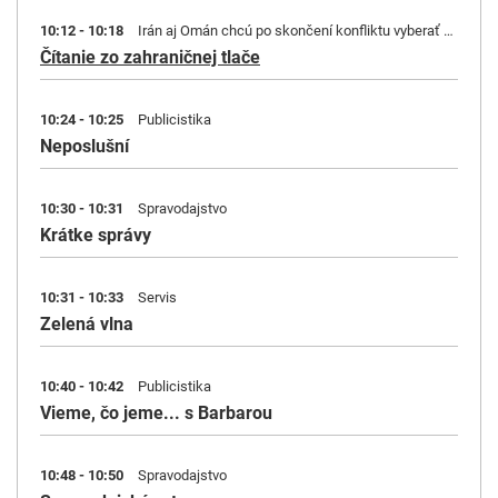
10:12 - 10:18
Irán aj Omán chcú po skončení konfliktu vyberať mýto v Hormuzu. | D. Trump kryptomeny kedysi kritizoval, dnes na nich zarába.
Čítanie zo zahraničnej tlače
10:24 - 10:25
Publicistika
Neposlušní
10:30 - 10:31
Spravodajstvo
Krátke správy
10:31 - 10:33
Servis
Zelená vlna
10:40 - 10:42
Publicistika
Vieme, čo jeme... s Barbarou
10:48 - 10:50
Spravodajstvo