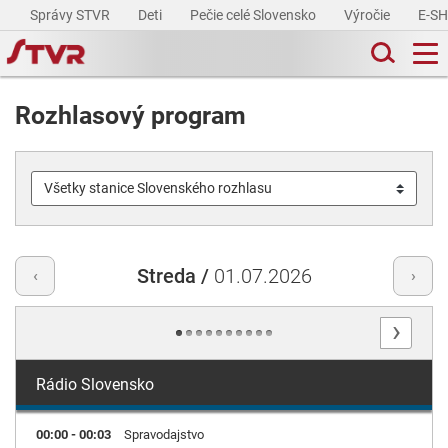
Správy STVR
Deti
Pečie celé Slovensko
Výročie
E-S
Rozhlasový program
Streda /
01.07.2026
‹
›
›
Rádio Slovensko
00:00 - 00:03
Spravodajstvo