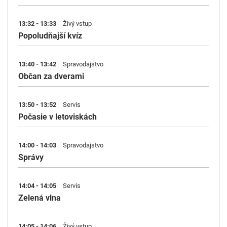
13:32 - 13:33
Živý vstup
Popoludňajší kvíz
13:40 - 13:42
Spravodajstvo
Občan za dverami
13:50 - 13:52
Servis
Počasie v letoviskách
14:00 - 14:03
Spravodajstvo
Správy
14:04 - 14:05
Servis
Zelená vlna
14:05 - 14:06
Živý vstup