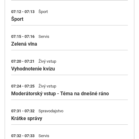
07:12 - 07:13
Šport
Šport
07:15 - 07:16
Servis
Zelená vlna
07:20 - 07:21
Živý vstup
Vyhodnotenie kvízu
07:24 - 07:25
Živý vstup
Moderátorský vstup - Téma na dnešné ráno
07:31 - 07:32
Spravodajstvo
Krátke správy
07:32 - 07:33
Servis