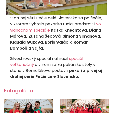
V druhej sérii Pečie celé Slovensko sa po finále,
v ktorom vyhrala pekárka Lucia, predstavili
vo
vianočnom špeciále
Katka Knechtová, Diana
Mórová, Zuzana Šebová, Simona Simanová,
Klaudia Guzová, Boris Valábik, Roman
Bomboš a Sajfa.
Silvestrovský špeciál nahradil
špeciál
veľkonočný
a v ňom sa za pekárske stoly v
stane v Bernolákove postavili
pekári z prvej aj
druhej série Pečie celé Slovensko.
Fotogaléria