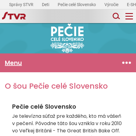
Správy STVR
Deti
Pečie celé Slovensko
Výročie
E-S
Menu
O šou Pečie celé Slovensko
Pečie celé Slovensko
Je televízna súťaž pre každého, kto má vášeň
v pečení. Pôvodne táto šou vznikla v roku 2010
vo Veľkej Británii - The Great British Bake Off.