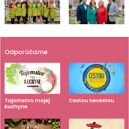
Odporúčame
Tajomstvo mojej
Cestou necestou
kuchyne