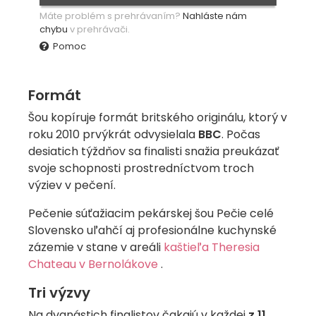
Máte problém s prehrávaním?
Nahláste nám
chybu
v prehrávači.
Pomoc
Formát
Šou kopíruje formát britského originálu, ktorý v
roku 2010 prvýkrát odvysielala
BBC
. Počas
desiatich týždňov sa finalisti snažia preukázať
svoje schopnosti prostredníctvom troch
výziev v pečení.
Pečenie súťažiacim pekárskej šou Pečie celé
Slovensko uľahčí aj profesionálne kuchynské
zázemie v stane v areáli
kaštieľa Theresia
Chateau v Bernolákove
.
Tri výzvy
Na dvanástich finalistov čakajú v každej
z 11