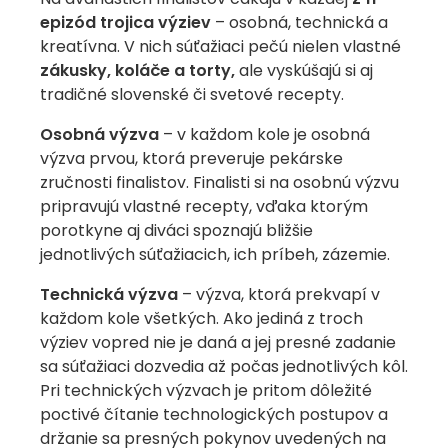
epizód trojica výziev
– osobná, technická a
kreatívna. V nich súťažiaci pečú nielen vlastné
zákusky, koláče a torty,
ale vyskúšajú si aj
tradičné slovenské či svetové recepty.
Osobná výzva
– v každom kole je osobná
výzva prvou, ktorá preveruje pekárske
zručnosti finalistov. Finalisti si na osobnú výzvu
pripravujú vlastné recepty, vďaka ktorým
porotkyne aj diváci spoznajú bližšie
jednotlivých súťažiacich, ich príbeh, zázemie.
Technická výzva
– výzva, ktorá prekvapí v
každom kole všetkých. Ako jediná z troch
výziev vopred nie je daná a jej presné zadanie
sa súťažiaci dozvedia až počas jednotlivých kôl.
Pri technických výzvach je pritom dôležité
poctivé čítanie technologických postupov a
držanie sa presných pokynov uvedených na