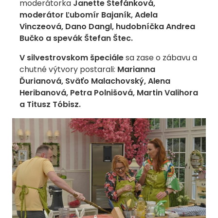
moderátorka
Janette Štefánková,
moderátor Ľubomír Bajaník, Adela
Vinczeová, Dano Dangl, hudobníčka Andrea
Bučko a spevák Štefan Štec.
V silvestrovskom špeciále
sa zase o zábavu a
chutné výtvory postarali:
Marianna
Ďurianová, Sväťo Malachovský, Alena
Heribanová, Petra Polnišová, Martin Valihora
a Titusz Tóbisz.