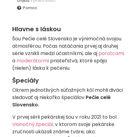
chybu
v prehrávači.
Pomoc
Hlavne s láskou
Šou Pečie celé Slovensko je výnimočná svojou
atmosférou. Počas natáčania prvej aj druhej
série vznikli medzi účastníkmi, ale aj
porotcami
a
moderátormi
priateľstvá, ktoré spája
(nielen) láska k pečeniu.
Špeciály
Okrem jednotlivých súťažných kôl mohli diváci
sledovať aj niekoľko špeciálov
Pečie celé
Slovensko.
V prvej sérii pekárskej šou v roku 2021 to bol
Vianočný špeciál,
v ktorom svoje pekárske
zručnosti ukázali známe tváre, ako: