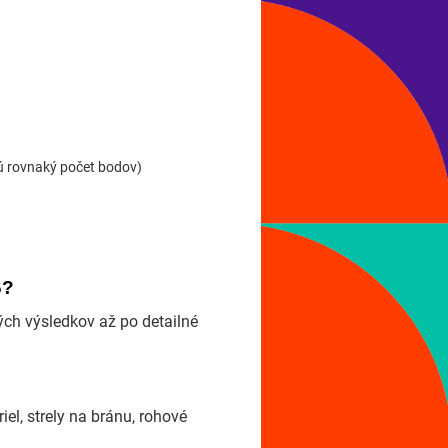
.
jú rovnaký počet bodov)
6?
ých výsledkov až po detailné
riel, strely na bránu, rohové