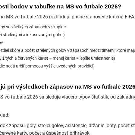
osti bodov v tabuľke na MS vo futbale 2026?
 na MS vo futbale 2026 rozhodujú prísne stanovené kritériá FIFA
aný vo všetkých zápasoch v skupine
zi strelenými a inkasovanými gólmi)
ov
zdiel skóre a počet strelených gólov v zápasoch medzi tímami, ktoré ma
 žltých a červených kariet – menej kariet = lepšie umiestnenie)
adie nedá určiť pomocou vyššie uvedených pravidiel)
dujú pri výsledkoch zápasov na MS vo futbale 202
 vo futbale 2026 sa sleduje viacero typov štatistík, od základn
klad:
ok zápasu, góly, strelci gólov, asistencie, držanie lopty, počet st
a červené karty, počet a úspešnosť prihrávok