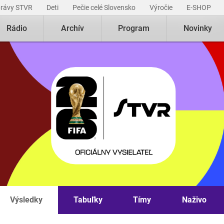
právy STVR
Deti
Pečie celé Slovensko
Výročie
E-SHOP
Rádio
Archív
Program
Novinky
Výsledky
Tabuľky
Tímy
Naživo