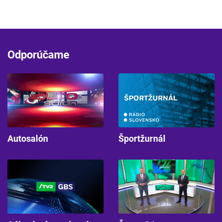
Odporúčame
Autosalón
Športžurnál