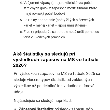
Vzájomné zápasy (body, rozdiel skóre a počet
strelených gólov v zápasoch medzi tímami, ktoré
majú rovnaký počet bodov)
Fair-play hodnotenie (počty žltých a červených
kariet – menej kariet = lepšie umiestnenie)
Žreb (v prípade, že sa poradie nedá určiť pomocou
vyššie uvedených pravidiel)
Aké štatistiky sa sledujú pri
výsledkoch zápasov na MS vo futbale
2026?
Pri výsledkoch zápasov na MS vo futbale 2026 sa
sleduje viacero typov štatistík, od základných
výsledkov až po detailné individuálne a tímové
údaje.
Najčastejšie sa sledujú napríklad:
Zápasové štatistiky:
výsledok zápasu, góly,