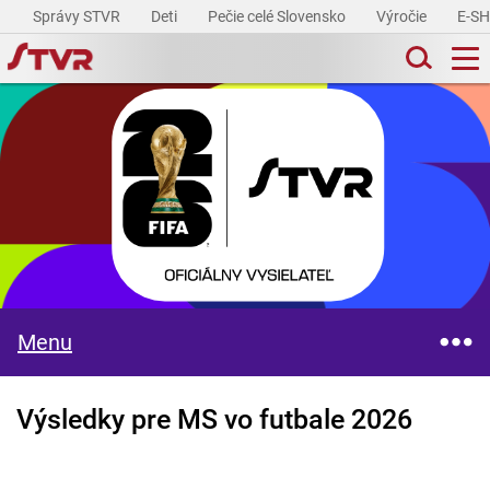
Správy STVR
Deti
Pečie celé Slovensko
Výročie
E-S
Menu
Výsledky pre MS vo futbale 2026