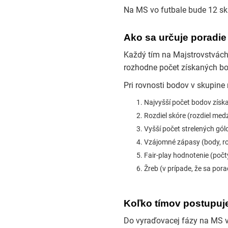
Na MS vo futbale bude 12 sku
Ako sa určuje poradie
Každý tím na Majstrovstvách 
rozhodne počet získaných bo
Pri rovnosti bodov v skupine
Najvyšší počet bodov získ
Rozdiel skóre (rozdiel med
Vyšší počet strelených gól
Vzájomné zápasy (body, ro
Fair-play hodnotenie (počty
Žreb (v prípade, že sa por
Koľko tímov postupuje
Do vyraďovacej fázy na MS v