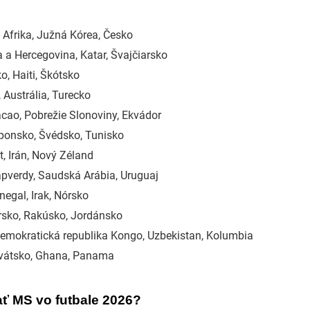
Afrika, Južná Kórea, Česko
a Hercegovina, Katar, Švajčiarsko
o, Haiti, Škótsko
 Austrália, Turecko
ao, Pobrežie Slonoviny, Ekvádor
ponsko, Švédsko, Tunisko
t, Irán, Nový Zéland
pverdy, Saudská Arábia, Uruguaj
egal, Irak, Nórsko
írsko, Rakúsko, Jordánsko
emokratická republika Kongo, Uzbekistan, Kolumbia
rvátsko, Ghana, Panama
ť MS vo futbale 2026?