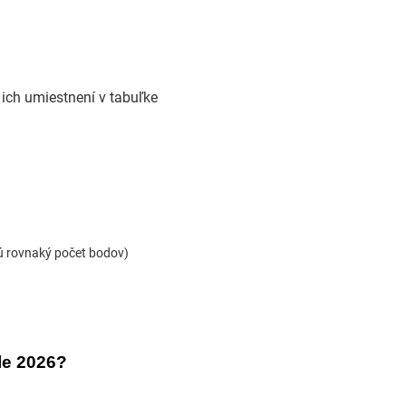
 ich umiestnení v tabuľke
.
jú rovnaký počet bodov)
le 2026?