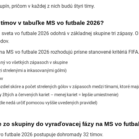
pín, pričom v každej z nich budú štyri tímy.
 tímov v tabuľke MS vo futbale 2026?
sveta vo futbale 2026 odohrá v základnej skupine tri zápasy. O
dov.
 na MS vo futbale 2026 rozhodujú prísne stanovené kritériá FIFA
aný vo všetkých zápasoch v skupine
zi strelenými a inkasovanými gólmi)
ov
zdiel skóre a počet strelených gólov v zápasoch medzi tímami, ktoré ma
 žltých a červených kariet – menej kariet = lepšie umiestnenie)
adie nedá určiť pomocou vyššie uvedených pravidiel)
 zo skupiny do vyraďovacej fázy na MS vo futba
o futbale 2026 postupuje dohromady 32 tímov.