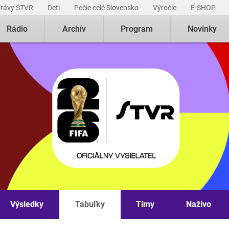
právy STVR
Deti
Pečie celé Slovensko
Výročie
E-SHOP
Rádio
Archív
Program
Novinky
Výsledky
Tabuľky
Tímy
Naživo