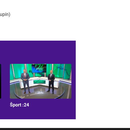
upín)
Šport :24