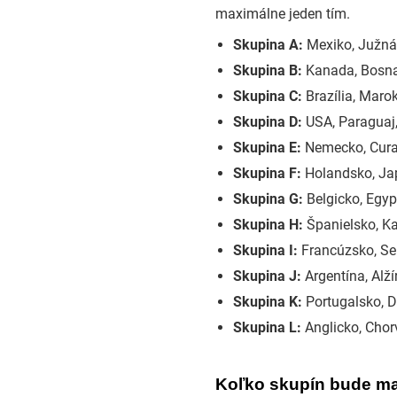
maximálne jeden tím.
Skupina A:
Mexiko, Južná 
Skupina B:
Kanada, Bosna 
Skupina C:
Brazília, Marok
Skupina D:
USA, Paraguaj,
Skupina E:
Nemecko, Curac
Skupina F:
Holandsko, Ja
Skupina G:
Belgicko, Egyp
Skupina H:
Španielsko, Ka
Skupina I:
Francúzsko, Sen
Skupina J:
Argentína, Alž
Skupina K:
Portugalsko, D
Skupina L:
Anglicko, Cho
Koľko skupín bude ma