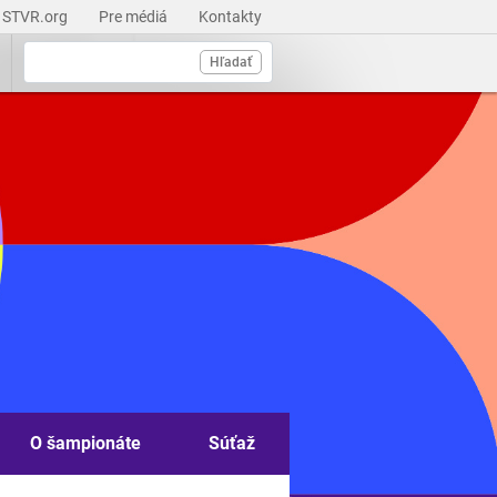
STVR.org
Pre médiá
Kontakty
Hľadať
O šampionáte
Súťaž