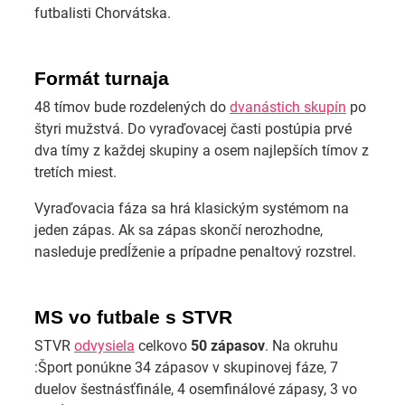
futbalisti Chorvátska.
Formát turnaja
48 tímov bude rozdelených do
dvanástich skupín
po
štyri mužstvá. Do vyraďovacej časti postúpia prvé
dva tímy z každej skupiny a osem najlepších tímov z
tretích miest.
Vyraďovacia fáza sa hrá klasickým systémom na
jeden zápas. Ak sa zápas skončí nerozhodne,
nasleduje predĺženie a prípadne penaltový rozstrel.
MS vo futbale s STVR
STVR
odvysiela
celkovo
50 zápasov
. Na okruhu
:Šport ponúkne 34 zápasov v skupinovej fáze, 7
duelov šestnásťfinále, 4 osemfinálové zápasy, 3 vo