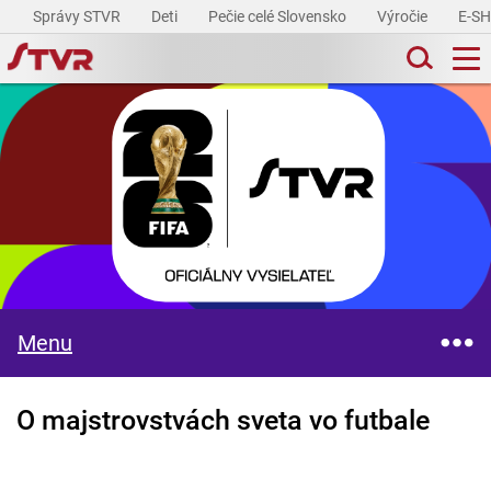
Správy STVR
Deti
Pečie celé Slovensko
Výročie
E-S
Menu
O majstrovstvách sveta vo futbale