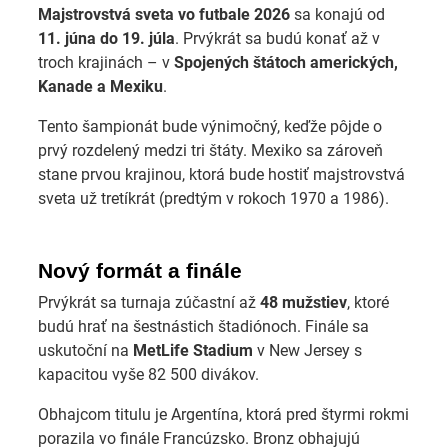
Majstrovstvá sveta vo futbale 2026
sa konajú od
11. júna do 19. júla
. Prvýkrát sa budú konať až v
troch krajinách – v
Spojených štátoch amerických,
Kanade a Mexiku
.
Tento šampionát bude výnimočný, keďže pôjde o
prvý rozdelený medzi tri štáty. Mexiko sa zároveň
stane prvou krajinou, ktorá bude hostiť majstrovstvá
sveta už tretíkrát (predtým v rokoch 1970 a 1986).
Nový formát a finále
Prvýkrát sa turnaja zúčastní až
48 mužstiev
, ktoré
budú hrať na šestnástich štadiónoch. Finále sa
uskutoční na
MetLife Stadium
v New Jersey s
kapacitou vyše 82 500 divákov.
Obhajcom titulu je Argentína, ktorá pred štyrmi rokmi
porazila vo finále Francúzsko. Bronz obhajujú