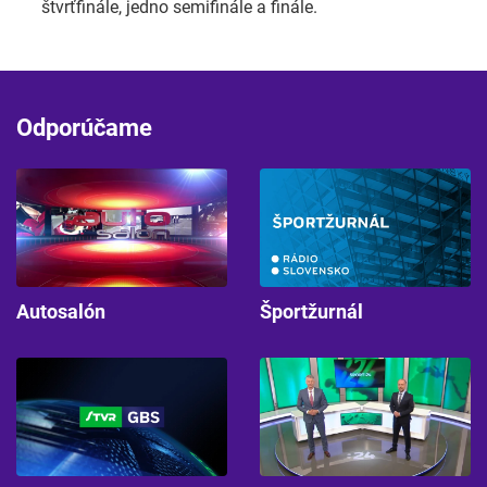
štvrťfinále, jedno semifinále a finále.
Odporúčame
Autosalón
Športžurnál