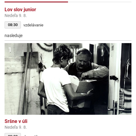
Lov slov junior
Nedeľa 9. 8.
08:30
vzdelávanie
nasleduje
Sršne v úli
Nedeľa 9. 8.