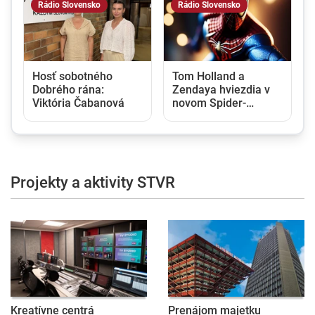
Rádio Slovensko
Rádio Slovensko
Hosť sobotného
Tom Holland a
Dobrého rána:
Zendaya hviezdia v
Viktória Čabanová
novom Spider-
Manovi
Projekty a aktivity STVR
Kreatívne centrá
Prenájom majetku