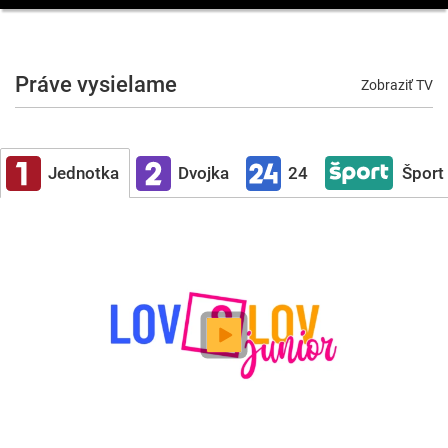
Práve vysielame
Zobraziť TV
Jednotka
Dvojka
24
Šport