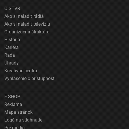
O STVR
Ako si naladiť rádiá
Ako si naladiť televíziu
Organizačná štruktúra
História
Kariéra
Rada
Úhrady
Kreatívne centrá
Vyhlásenie o prístupnosti
E-SHOP
Reklama
Mapa stránok
Logá na stiahnutie
Pre médiá