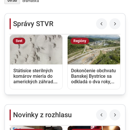
09:00
dramatika
Správy STVR
Svet
Regióny
Státisíce sterilných
Dokončenie obchvatu
komárov mieria do
Banskej Bystrice sa
amerických záhrad.
odkladá o dva roky,
Nová metóda má
dôvodom sú
á
bojovať proti
nelegálne skládky a
nebezpečnému druhu
environmentálna
záťaž
Novinky z rozhlasu